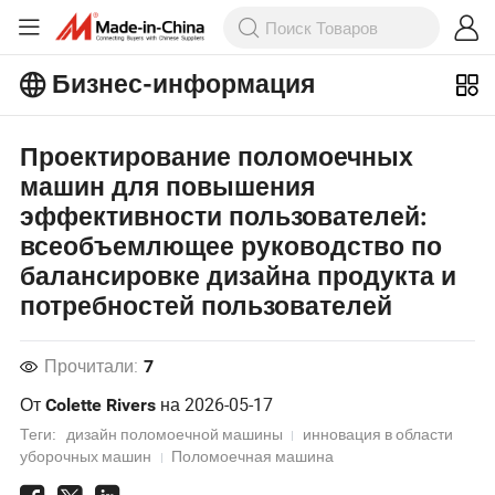
Бизнес-информация
Ознакомьтесь с еще более
популярными статьями на Бизнес-
Проектирование поломоечных
информация!
Просмотреть Больше
машин для повышения
эффективности пользователей:
всеобъемлющее руководство по
балансировке дизайна продукта и
потребностей пользователей
Прочитали:
7
От
на
2026-05-17
Colette Rivers
Теги:
дизайн поломоечной машины
инновация в области
уборочных машин
Поломоечная машина