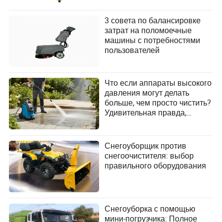
О: Дизайнерам следует обратить внимание на
3 совета по балансировке
устойчивость, интеграцию IoT и эргономические
затрат на поломоечные
усовершенствования как на новые тенденции в
машины с потребностями
дизайне поломоечных машин.
пользователей
Что если аппараты высокого
давления могут делать
больше, чем просто чистить?
Удивительная правда,
Colette Rivers
которую должен знать
Автор
каждый покупатель!
Снегоуборщик против
Байрон Сантана — выдающийся автор статей,
снегоочистителя: выбор
специализирующийся на секторе промышленного
правильного оборудования
оборудования и компонентов. Обладая острым
вниманием к деталям и глубоким пониманием
сложностей, Байрон превосходно оценивает
оборудование или компоненты, чтобы убедиться,
Снегоуборка с помощью
что они соответствуют определенным стандартам
мини-погрузчика: Полное
качества и требованиям к производительности.