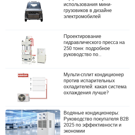
использования мини-
грузовиков в дизайне
электромобилей
Проектирование
гидравлического пресса на
250 тонн: подробное
руководство по
удовлетворению
потребностей пользователей
и повышению
Мульти-сплит кондиционер
производительности
против испарительных
охладителей: какая система
охлаждения лучше?
Водяные кондиционеры:
Руководство покупателя B2B
2025 по эффективности и
экономии