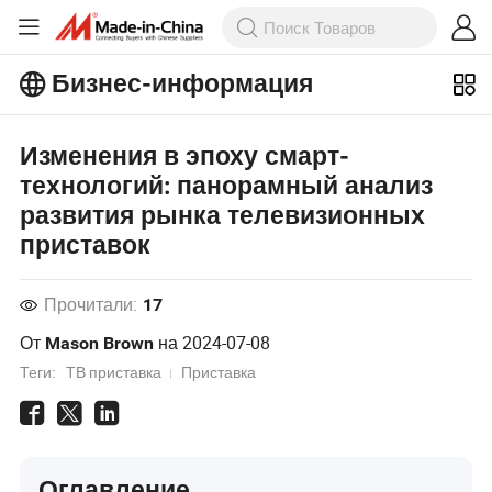
Бизнес-информация
Ознакомьтесь с еще более
популярными статьями на Бизнес-
информация!
Изменения в эпоху смарт-
Просмотреть Больше
технологий: панорамный анализ
развития рынка телевизионных
приставок
Прочитали:
17
От
на
2024-07-08
Mason Brown
Теги:
ТВ приставка
Приставка
Оглавление