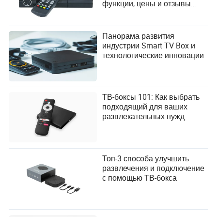
функции, цены и отзывы
пищевой промышленности. Его обширные знания
пользователей
в этой области позволяют ему предоставлять
ценные инсайты по стратегиям закупок,
Панорама развития
отраслевым тенденциям и анализу рынка, помогая
индустрии Smart TV Box и
читателям принимать обоснованные решения в
технологические инновации
секторе сельскохозяйственной продукции.
ТВ-боксы 101: Как выбрать
подходящий для ваших
развлекательных нужд
Топ-3 способа улучшить
развлечения и подключение
с помощью ТВ-бокса