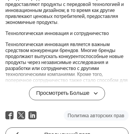
предоставляют продукты с передовой технологией и
инновационным дизайном; в то время как другие
привлекают ценовых потребителей, предоставляя
экономичные продукты.
Технологическая инновация и сотрудничество
Технологическая инновация является важным
средством конкуренции брендов. Многие бренды
продолжают выпускать конкурентоспособные новые
продукты через независимые исследования и
разработки или сотрудничество с другими
технологическими компаниями. Кроме того,
поперечное сотрудничество также стало способом для
брендов расширить свою долю рынка.
Просмотреть Больше
Изменения концентрации рынка
С непрерывным развитием рынка концентрация
рынка ТВ-боксов может измениться. Крупные бренды
Политика авторских прав
могут дальше укрепить свою позицию на рынке через
слияния и поглощения, сотрудничество и т. д., в то
время как малые и средние бренды должны найти