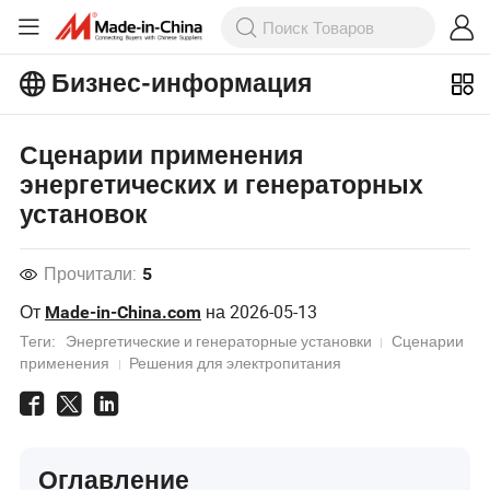
Бизнес-информация
Ознакомьтесь с еще более
популярными статьями на Бизнес-
Сценарии применения
информация!
Просмотреть Больше
энергетических и генераторных
установок
Прочитали:
5
От
на
2026-05-13
Made-in-China.com
Теги:
Энергетические и генераторные установки
Сценарии
применения
Решения для электропитания
Оглавление