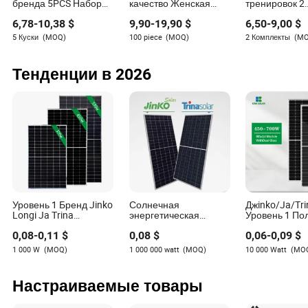
предпочтительны в коммерческих, жилых и
бренда 5PCS Набор
качество Женская
тренировок 2
чувствительных к шуму средах.
удобной бесшовной
спортивная одежда
комплект цве
6,78
-
10,38
$
9,90
-
19,90
$
6,50
-
9,00
$
активной одежды для
для тренировок в
шорт и спорт
женщин, милые топы
спортзале Фитнес 4
бюстгальтера
5 Куски
(MOQ)
100 piece
(MOQ)
2 Комплекты
(M
для йоги +
PCS Йога Активная
активной оде
спортивные шорты с
одежда Спортивный
пилатеса, йог
высокой талией +
костюм Атлетическая
фитнеса, заня
Тенденции в 2026
леггинсы +
одежда для бега
спортзале и б
спортивная куртка для
женщин
занятий в спортзале
Уровень 1 Бренд Jinko
Солнечная
Джinko/Ja/Tri
Longi Ja Trina
энергетическая
Уровень 1 По
7
.
Прогноз рынка
Солнечная панель
система Полные
черный
0,08
-
0,11
$
0,08
$
0,06
-
0,09
$
370W 450W 540W
черные солнечные
бифасциаль
Область применения энергетических и генераторных
550W
панели Цены 700W
солнечный м
1 000 W
(MOQ)
1 000 000 watt
(MOQ)
10 000 Watt
(MO
Монокристаллический
Солнечные панели с
550W 580W 6
установок продолжает расширяться. Экстремальные
полностью черный
шинглом 625W 650W
700W
погодные условия, давление на сеть, цифровая
бифасадный
Высокоэффективный
Настраиваемые товары
инфраструктура, наружное строительство,
фотоэлектрический
фотоэлектрический
модуль для домашней
модуль на продажу
промышленная непрерывность и проекты