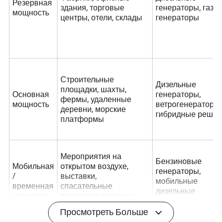
Резервная
здания, торговые
генераторы, газо
мощность
центры, отели, склады
генераторы
Строительные
Дизельные
площадки, шахты,
Основная
генераторы,
фермы, удаленные
мощность
ветрогенераторы,
деревни, морские
гибридные решен
платформы
Мероприятия на
Бензиновые
Мобильная
открытом воздухе,
генераторы,
/
выставки,
мобильные
временная
спасательные
дизельные
мощность
площадки, полевые
генераторы
работы
Просмотреть Больше