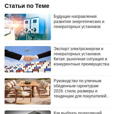
Статьи по Теме
Made-in-China.com
Автор
Будущие направления
развития энергетических и
генераторных установок
Будучи комплексной сервисной платформой для
внешней торговли, Made-in-China.com стремится к
поиску бизнес-возможностей для китайских
поставщиков и зарубежных покупателей, а также
предоставляет услуги «под ключ» для
Экспорт электроэнергии и
продвижения международной торговли между
генераторных установок
двумя сторонами.
Китая: рыночная ситуация и
конкурентные преимущества
Руководство по уличным
обеденным гарнитурам
2026: стили, размеры и
тенденции для покупателей
садовой мебели
Как выбрать подходящий