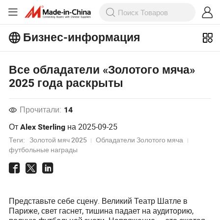
Бизнес-информация
Ознакомьтесь с еще более
Все обладатели «Золотого мяча»
популярными статьями на Бизнес-
информация!
2025 года раскрыты
Просмотреть Больше
Прочитали:
14
От
на
2025-09-25
Alex Sterling
Теги:
Золотой мяч 2025
Обладатели Золотого мяча
футбольные награды
Представьте себе сцену. Великий Театр Шатле в
Париже, свет гаснет, тишина падает на аудиторию,