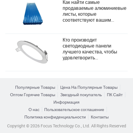
Жоау Невеш (Португалия, Пари Сен-Жермен)
Как найти самые
продаваемые алюминиевые
Рейтинг женского трофея Копа:
листы, которые
соответствуют вашим
Вики Лопес (Испания, Барселона)
потребностям?
Линда Кайседо (Колумбия, Реал Мадрид)
Кто производит
Вике Каптейн (Нидерланды, Челси)
светодиодные панели
лучшего качества, чтобы
Лучшие тренеры и клубы отмечены на церемонии
удовлетворить
Золотого мяча 2025
разнообразные потребности
пользователей и критерии
Индивидуальное мастерство процветает под
выбора поставщиков?
руководством элиты и в рамках победной культуры.
справедливо отметил мастеров на
Золотой мяч 2025
Популярные Товары
Цена На Популярные Товары
боковой линии и организации, которые достигли
Оптом Горячие Товары
Звездный покупатель
ПК Сайт
беспрецедентного успеха за последний год.
Информация
Трофей Йохана Кройфа: Луис Энрике и Сарина
О нас
Пользовательское соглашение
Вигман названы лучшими тренерами
Политика конфиденциальности
Контакты
мастерское руководство ПСЖ историческим
Copyright © 2026 Focus Technology Co., Ltd. All Rights Reserved
квадруплом, включая их первый в истории титул Лиги