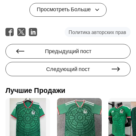
ног она композитор, диктующий темп и ритм как для
клуба, так и для страны. Ее видение, контроль и
Просмотреть Больше
интеллект просто не имеют равных. Она
переопределила роль полузащитника, став
бесспорным эталоном для совершенства в женском
футболе.
Политика авторских прав
Победа в одном
это мечта. Победа
Золотой мяч 2025
трижды подряд — это легенда. Бонмати теперь ходит
Предыдущий пост
среди гигантов спорта, ее наследие как одной из
величайших всех времен прочно закреплено.
Следующий пост
Итоговый рейтинг женского Золотого мяча 2025:
Айтана Бонмати (Испания, Барселона)
Лучшие Продажи
Мариона Кальдентей (Испания, Арсенал)
Алессия Руссо (Англия, Арсенал)
Алексия Путельяс (Испания, Барселона)
Хлоя Келли (Англия, Манчестер Сити/Арсенал)