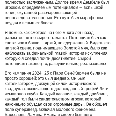
полностью заслуженным. Долгое время Дембеле был
игроком, определяемым потенциалом — вспышкой
гения, окутанной разочаровывающей
непоследовательностью. Его путь был марафоном
неудач и вспышек блеска.
Я помню, как смотрел на него много лет назад,
размытое пятно сырого таланта. Потенциал был как
светлячок в банке — яркий, но сдержанный. Видеть его
на этой сцене, поднимающего Золотой мяч, было как
наблюдать за финальной главой истории искупления,
которую я следил почти десятилетие. Сырой
потенциал наконец-то, разрушительно, реализовался.
Его кампания 2024–25 с Пари Сен-Жермен была не
просто хорошей; это был шедевр. Он был
катализатором, движущей силой исторического
квадрупла, включающего долгожданный трофей Лиги
чемпионов клуба. Каждый касание, каждый дриблинг,
каждый гол были свидетельством игрока, который
наконец-то обуздал свои огромные дары. Он обошел
поле суперзвезд, включая молодого феномена
Барселоны Ламина Ямала и своего бывшего