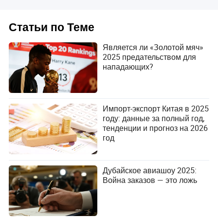
Каролина Вейр (Шотландия, Реал Мадрид)
Статьи по Теме
Является ли «Золотой мяч»
2025 предательством для
нападающих?
Импорт-экспорт Китая в 2025
году: данные за полный год,
тенденции и прогноз на 2026
Вратари и молодые звезды сияют с трофеями
год
Яшина и Копа
Хотя основные награды Золотого мяча привлекают
Дубайское авиашоу 2025:
внимание, церемония также чествует специалистов,
Война заказов — это ложь
которые формируют основу и будущее спорта. Трофей
Яшина за лучшего вратаря и трофей Копа за лучшего
молодого игрока чествуют тех, кто находится на
противоположных концах своей карьеры, но