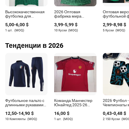
Патри Гихарро (Испания, Барселона)
Высококачественная
2026 Оптовая
Оптовая верс
Леа Уильямсон (Англия, Арсенал)
футболка для
фабрика мира
футбольной 
чемпионатов мира в
Мексика Джерси
Мексики дом
Эва Пайор (Польша, Барселона)
5,00
-
6,00
$
3,99
-
5,99
$
2,99
-
8,98
$
Мексике
Футбольная футболка
выездная 202
Футбольная форма
мира по футб
1 шт.
(MOQ)
10 Куски
(MOQ)
5 Куски
(MOQ)
Игрока Фаната Кубка
Люси Бронз (Англия, Челси)
Тенденции в 2026
Ханна Хэмптон (Англия, Челси)
Клаудия Пина (Испания, Барселона)
Марта (Бразилия, Орландо Прайд)
Каролина Грэм Хансен (Норвегия, Барселона)
Барбра Банда (Замбия, Орландо Прайд)
Сэнди Балтимер (Франция, Челси)
Футбольное пальто с
Команда Манчестер
2026 Футбол -
длинными рукавами
Юнайтед 2025-26
Чемпионаты 
Манчестерский
Сезон Футбольные
Новая горяча
Кристиана Джирелли (Италия, Ювентус)
12,50
-
14,90
$
16,00
$
0,43
-
0,48
$
футбольный клуб
Футболки Можно
распродажа
мужская
Напечатать Имя и
фанатского с
10 Комплекты
(MOQ)
1 шт.
(MOQ)
2 150 Куски
(MO
Темва Чавинга (Малави, Канзас Сити Каррент)
тренировочная
Номера
футбольной 
футболка куртка
Манчестер С