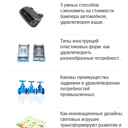
мастерства.
5 умных способов
сэкономить на стоимости
Рейтинг мужского трофея Яшина:
бампера автомобиля,
удовлетворяя ваши
Джанлуиджи Доннарумма (Италия, Пари Сен-
потребности
Жермен/Манчестер Сити)
Типы конструкций
Алиссон Бекер (Бразилия, Ливерпуль)
пластиковых форм: как
удовлетворить
Янн Зоммер (Швейцария, Интер Милан)
разнообразные потребности
Рейтинг женского трофея Яшина:
пользователей в
производстве?
Ханна Хэмптон (Англия, Челси)
Каковы преимущества
задвижек в удовлетворении
Анн-Катрин Бергер (Германия, Готэм ФК)
потребностей
промышленных
Ката Колл (Испания, Барселона)
пользователей?
Мужской и женский трофей Копа: Ямал и Лопес
завоевали молодежные награды
Как инновационные дизайны
световых игрушек
Будущее уже наступило. Трофей Копа выявляет
трансформируют развитие и