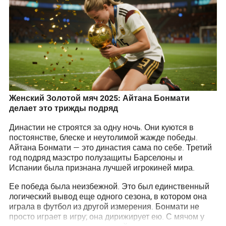
Женский Золотой мяч 2025: Айтана Бонмати
делает это трижды подряд
Династии не строятся за одну ночь. Они куются в
постоянстве, блеске и неутолимой жажде победы.
Айтана Бонмати — это династия сама по себе. Третий
год подряд маэстро полузащиты Барселоны и
Испании была признана лучшей игрокиней мира.
Ее победа была неизбежной. Это был единственный
логический вывод еще одного сезона, в котором она
играла в футбол из другой измерения. Бонмати не
просто играет в игру; она дирижирует ею. С мячом у