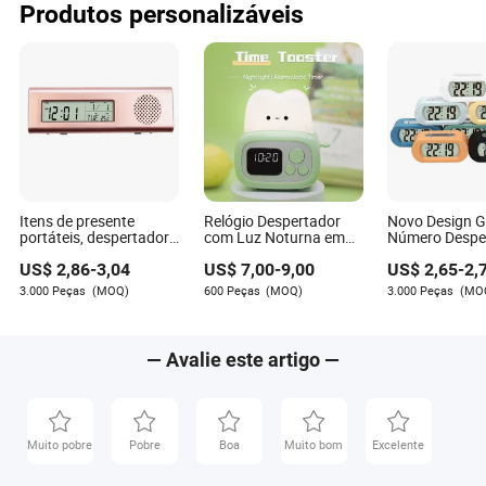
Produtos personalizáveis
Itens de presente
Relógio Despertador
Novo Design 
portáteis, despertador,
com Luz Noturna em
Número Despe
lanterna, relógio com
Forma de Torrada LED
Soneca Hora R
US$
2,86
-
3,04
US$
7,00
-
9,00
US$
2,65
-
2,
rádio FM e temperatura
Fofa 3-in-1 Ome Clock
Digital Item d
para Amigos e
3.000 Peças
(MOQ)
600 Peças
(MOQ)
3.000 Peças
(MO
— Avalie este artigo —
Muito pobre
Pobre
Boa
Muito bom
Excelente