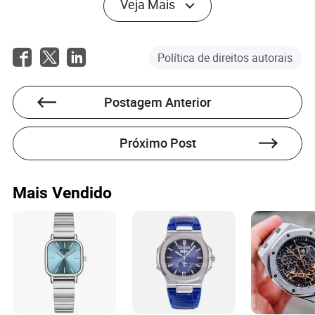
Veja Mais
despertadores digitais, entusiastas de tecnologia,
indivíduos preocupados com a saúde e aqueles com
horários irregulares podem achar os recursos avançados
particularmente úteis.
Política de direitos autorais
Os despertadores digitais podem afetar a qualidade do
sono?
Postagem Anterior
Sim, recursos como alarmes progressivos e
monitoramento do sono são projetados para se alinhar
Próximo Post
com os ciclos naturais de sono, potencialmente
melhorando a qualidade do sono e o estado de alerta
matinal.
Mais Vendido
Nora Tucker
Autor