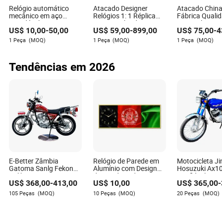
Nora Tucker é uma autora experiente com ampla
Relógio automático
Atacado Designer
Atacado China
experiência na indústria de bens de consumo leves,
mecânico em aço
Relógios 1: 1 Réplica
Fábrica Qualid
particularmente nos setores elétrico e eletrônico. Com
inoxidável para
AAA Distribuidores
Super Clone S
US$
10,00
-
50,00
US$
59,00
-
899,00
US$
75,00
-
4
homens, presente de
Cópia Relógio de Pulso
Mecânico AAA
sua expertise, Nora se especializa em elaborar
luxo, relógios de
Senhoras Homens
Marca Nome 
1 Peça
(MOQ)
1 Peça
(MOQ)
1 Peça
(MOQ)
soluções e estratégias de serviço para problemas e
designer, à prova
China Online
Réplica Reloj
falhas de produtos no mercado de bens de consumo
d'água, safira
Automático Mecânico
Automático Pr
Guangzhou
Relógio de Pul
leves.
Tendências em 2026
Personalizado Casual
Designer
Presente Relógios
E-Better Zâmbia
Relógio de Parede em
Motocicleta J
Gatoma Sanlg Fekon
Alumínio com Design
Hosuzuki Ax1
Italika Vento Gn125
da Bandeira do
Confiável para
US$
368,00
-
413,00
US$
10,00
US$
365,00
-
Motocicleta Moto
Afeganistão,
Compradores
Decoração de Casa
Internacionais
105 Peças
(MOQ)
10 Peças
(MOQ)
20 Peças
(MOQ)
Única e Relógio