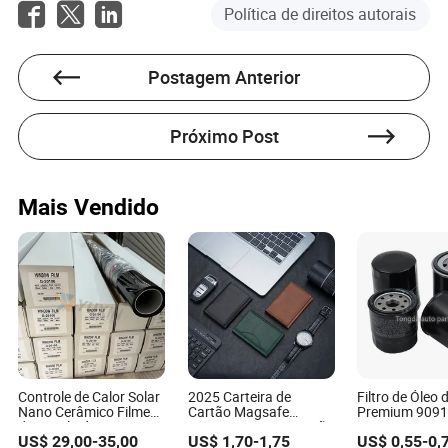
Política de direitos autorais
Postagem Anterior
Próximo Post
Mais Vendido
Controle de Calor Solar
2025 Carteira de
Filtro de Óleo 
Nano Cerâmico Filme
Cartão Magsafe
Premium 9091
de Janela de Carro com
Premium com Proteção
10001 Yzzn1 Fi
US$
29,00
-
35,00
US$
1,70
-
1,75
US$
0,55
-
0,
Proteção UV Barato 2
RFID e Função de
Óleo do Motor