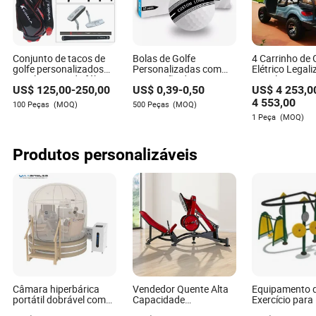
Conjunto de tacos de
Bolas de Golfe
4 Carrinho de 
golfe personalizados
Personalizadas com
Elétrico Legal
com logotipo de fábrica
Impressão de Logo
Gasolina/Bate
US$
125,00
-
250,00
US$
0,39
-
0,50
US$
4 253,0
original de alta
OEM 2 3 4 Peça Bolas
Lítio para Pes
qualidade, quantidade
de Golfe Soft Distant
Seater, Passei
4 553,00
100 Peças
(MOQ)
500 Peças
(MOQ)
de pedido mínima, para
Tour Surlyn Urethane
Off Road, Club
1 Peça
(MOQ)
homens, iniciantes em
com Caixa de Presente
Desempenho, 
golfe
de Golfe
Custo
Produtos personalizáveis
Câmara hiperbárica
Vendedor Quente Alta
Equipamento 
portátil dobrável com
Capacidade
Exercício para
fluxo de ar contínuo
Equipamento de
de Esportes A