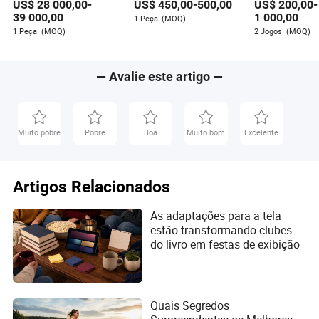
US$
28 000,00
-
US$
450,00
-
500,00
US$
200,00
-
ultra silencioso para
Fitness Ecológico
Praça da Com
resort, salão de lazer,
Certificado CE para
ao Ar Livre
39 000,00
1 000,00
1 Peça
(MOQ)
pequeno salão de
Comunidade de
1 Peça
(MOQ)
2 Jogos
(MOQ)
beleza e centro de
Apartamentos Prensa
fitness comunitário
de Perna em Aço Ponte
de Força
— Avalie este artigo —
Muito pobre
Pobre
Boa
Muito bom
Excelente
Artigos Relacionados
As adaptações para a tela
estão transformando clubes
do livro em festas de exibição
Quais Segredos