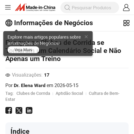
Informações de Negócios
Explore mais artigos populares sobre
Por que os Clubes de Corrida se
Informações de Negócios!
Tornaram um Calendário Social e Não
Veja Mais
Apenas um Treino
Visualizações:
17
Por
em
2026-05-15
Dr. Elena Ward
Tag:
Clubes de Corrida
Aptidão Social
Cultura de Bem-
Estar
Índice