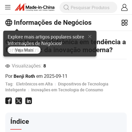
Informações de Negócios
Explore mais artigos populares sobre
O que torna a eletrônica em tendência a
Informações de Negócios!
força motriz da inovação moderna?
Veja Mais
Visualizações:
8
Por
em
2025-09-11
Benji Roth
Tag:
Eletrônicos em Alta
Dispositivos de Tecnologia
Inteligente
Inovações em Tecnologia de Consumo
Índice