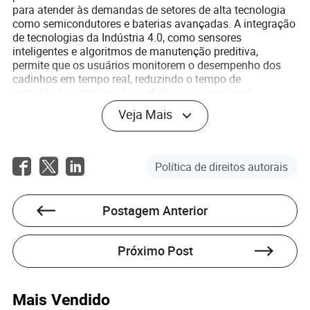
para atender às demandas de setores de alta tecnologia
como semicondutores e baterias avançadas. A integração
de tecnologias da Indústria 4.0, como sensores
inteligentes e algoritmos de manutenção preditiva,
permite que os usuários monitorem o desempenho dos
cadinhos em tempo real, reduzindo o tempo de
inatividade e otimizando a eficiência operacional.
Olhando para o futuro, a indústria está explorando
Veja Mais
soluções de cadinhos recicláveis e sistemas de controle
de qualidade impulsionados por IA, preparando o terreno
para ainda maior sustentabilidade e confiabilidade.
Política de direitos autorais
Postagem Anterior
Próximo Post
Mais Vendido