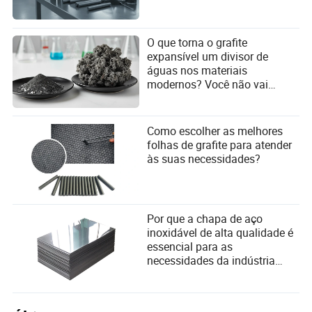
de alta pureza e nano-aprimorados, aumento da demanda
dos setores de energia renovável e eletrônicos, avanços
na produção ecológica e a adoção de tecnologias de
O que torna o grafite
monitoramento inteligente para manutenção preditiva.
expansível um divisor de
águas nos materiais
modernos? Você não vai
acreditar em seus poderes
ocultos!
Como escolher as melhores
folhas de grafite para atender
às suas necessidades?
Por que a chapa de aço
inoxidável de alta qualidade é
essencial para as
necessidades da indústria
moderna?