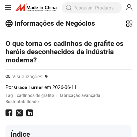
Informações de Negócios
Explore mais artigos populares sobre
Informações de Negócios!
O que torna os cadinhos de grafite os
Veja Mais
heróis desconhecidos da indústria
moderna?
Visualizações:
9
Por
em
2026-06-11
Grace Turner
Tag:
cadinhos de grafite
fabricação avançada
Sustentabilidade
Índice