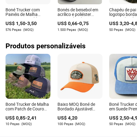
R: Compreender a capacidade de produção de um
fornecedor garante que eles possam atender à sua
Boné Trucker com
Bonés de beisebol em
Chapéu de pai
demanda sem comprometer a qualidade ou os prazos de
Painéis de Malha
acrílico e poliéster
logotipo bord
entrega, especialmente durante períodos de alta
Esportiva e Emblema
personalizados com
personalizado
US$
1,50
-
3,50
US$
0,66
-
0,75
US$
3,20
-
4,
de Metal 5
viseira sanduíche e
boné de beisebo
demanda.
fivela de metal
painel mascul
576 Peças
(MOQ)
1.500 Peças
(MOQ)
50 Peças
(MOQ)
ajustável com 
metal 100% de
com estampa 
Produtos personalizáveis
Daniel Walker
Autor
Daniel Walker é um escritor experiente com ampla
experiência na indústria de acessórios de moda. Ele se
especializa em analisar e fornecer insights sobre as
Boné Trucker de Malha
Baixo MOQ Boné de
Boné Trucker d
flutuações de preços de matérias-primas dentro do
com Patch de Couro
Bordado Ajustável
em Suede Pre
setor. Quando não está criando conteúdo que conecta
Bordado Personalizado
Moderno e de Lazer
com Bordado
US$
0,85
-
2,41
US$
4,20
US$
2,50
-
4,
empresas e seu público, Daniel gosta de explorar as
Richardson 112 Boné
para Beleza
Personalizado
Snapback em Branco
Bonés de Beis
últimas tendências do mundo da moda.
10 Peças
(MOQ)
100 Peças
(MOQ)
50 Peças
(MOQ)
Boné de Beisebol
Vintage Moda
Simples Boné de Pai
Chapéu Esport
Bonés Esportivos