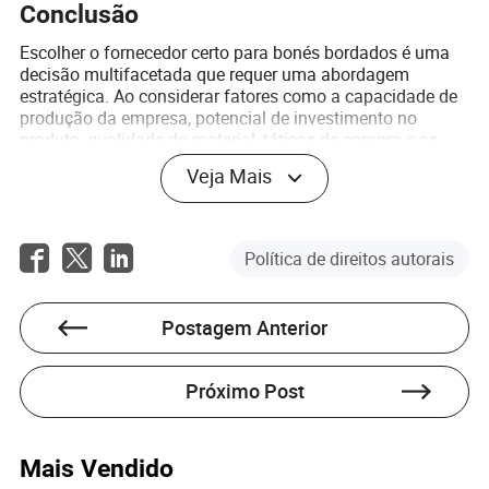
Conclusão
Escolher o fornecedor certo para bonés bordados é uma
decisão multifacetada que requer uma abordagem
estratégica. Ao considerar fatores como a capacidade de
produção da empresa, potencial de investimento no
produto, qualidade do material, táticas de compra e as
vantagens de plataformas como Made-in-China.com, as
Veja Mais
empresas podem garantir que atendem às demandas de
produtos enquanto maximizam a lucratividade. Lembre-
se, uma decisão bem informada hoje pavimentará o
caminho para o crescimento dos negócios e a satisfação
Política de direitos autorais
do cliente no futuro.
Perguntas Frequentes
Postagem Anterior
P1: Qual é o tempo de entrega típico para bonés
bordados?
Próximo Post
R: O tempo de entrega pode variar dependendo da
localização do fornecedor, capacidade de produção e
Mais Vendido
demanda atual. Normalmente, varia de 14 a 30 dias, mas