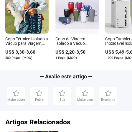
variar ligeiramente com os modelos de carro.
Copo Térmico Isolado a
Copo de Viagem
Copo Tumbler 
Vácuo para Viagem,
Isolado a Vácuo
Inoxidável Iso
Copo de Whisky,
30oz/40oz Flowstate
Dupla Parede 
US$
3,30
-
3,60
US$
2,20
-
3,50
US$
5,49
-
5,
Caneca Sublimática,
em Aço Inoxidável com
Aventura H2.0
Flasco, Copo Flowstate
Canudo
Flowstate 40 
500 Peças
(MOQ)
1 Peça
(MOQ)
1.000 Peças
(MO
em Aço Inoxidável com
Alça
Alça
— Avalie este artigo —
Muito pobre
Pobre
Boa
Muito bom
Excelente
Artigos Relacionados