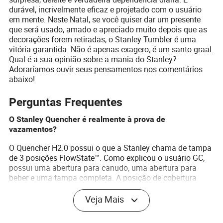
durável, incrivelmente eficaz e projetado com o usuário
em mente. Neste Natal, se você quiser dar um presente
que será usado, amado e apreciado muito depois que as
decorações forem retiradas, o Stanley Tumbler é uma
vitória garantida. Não é apenas exagero; é um santo graal.
Qual é a sua opinião sobre a mania do Stanley?
Adoraríamos ouvir seus pensamentos nos comentários
abaixo!
Perguntas Frequentes
O Stanley Quencher é realmente à prova de
vazamentos?
O Quencher H2.0 possui o que a Stanley chama de tampa
de 3 posições FlowState™. Como explicou o usuário GC,
possui uma abertura para canudo, uma abertura para
beber e uma tampa completa. A posição de cobertura
total é projetada para ser resistente a vazamentos. No
entanto, se o canudo estiver em uso, pode derramar se
Veja Mais
tombado, como um usuário observou. É melhor descrito
como altamente resistente a derramamentos, não 100% à