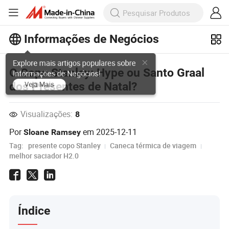
Informações de Negócios
Explore mais artigos populares sobre
O Copo Stanley: Hype ou Santo Graal
Informações de Negócios!
dos Presentes de Natal?
Veja Mais
Visualizações:
8
Por
em
2025-12-11
Sloane Ramsey
Tag:
presente copo Stanley
Caneca térmica de viagem
melhor saciador H2.0
Índice