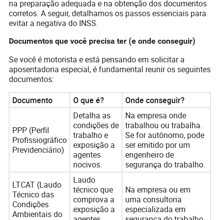
na preparação adequada e na obtenção dos documentos
corretos. A seguir, detalhamos os passos essenciais para
evitar a negativa do INSS.
Documentos que você precisa ter (e onde conseguir)
Se você é motorista e está pensando em solicitar a
aposentadoria especial, é fundamental reunir os seguintes
documentos:
Documento
O que é?
Onde conseguir?
Detalha as
Na empresa onde
condições de
trabalhou ou trabalha.
PPP (Perfil
trabalho e
Se for autônomo, pode
Profissiográfico
exposição a
ser emitido por um
Previdenciário)
agentes
engenheiro de
nocivos.
segurança do trabalho.
Laudo
LTCAT (Laudo
técnico que
Na empresa ou em
Técnico das
comprova a
uma consultoria
Condições
exposição a
especializada em
Ambientais do
agentes
segurança do trabalho.