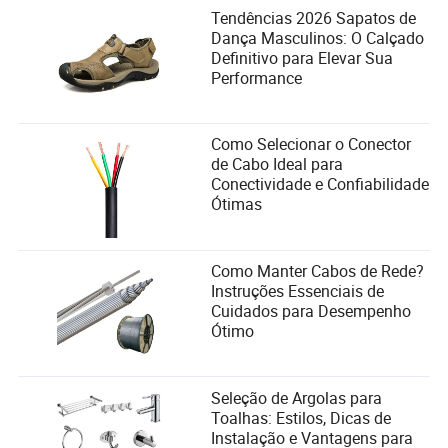
sido aprovado. Após 25 anos de trabalho árduo, João
Tendências 2026 Sapatos de
finalmente poderia se aposentar.
Dança Masculinos: O Calçado
Definitivo para Elevar Sua
A história de João é um exemplo de que, apesar das
Performance
dificuldades, é possível vencer a batalha contra o INSS.
Milhares de motoristas no Brasil enfrentam o mesmo
desafio, mas com os documentos certos, a orientação
adequada e muita persistência, a aprovação é possível.
Como Selecionar o Conector
de Cabo Ideal para
Se você é motorista e está pensando em solicitar a
Conectividade e Confiabilidade
aposentadoria especial, não deixe para depois. Comece
Ótimas
hoje mesmo a reunir seus documentos e procure um
advogado especializado. E se o INSS negar seu pedido,
não desista. Lute pelo seu direito, pois, depois de tantos
Como Manter Cabos de Rede?
anos de trabalho duro, você merece um descanso digno.
Instruções Essenciais de
Cuidados para Desempenho
Ótimo
Seleção de Argolas para
Toalhas: Estilos, Dicas de
Instalação e Vantagens para