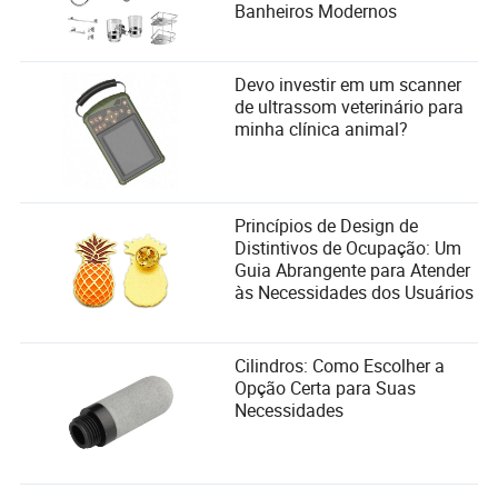
Banheiros Modernos
Devo investir em um scanner
de ultrassom veterinário para
minha clínica animal?
Perguntas Frequentes (FAQs)
1. Quais documentos são essenciais para aprovar a
aposentadoria especial de motoristas?
Princípios de Design de
Distintivos de Ocupação: Um
Os documentos essenciais incluem o PPP (Perfil
Guia Abrangente para Atender
Profissiográfico Previdenciário), o LTCAT (Laudo Técnico
às Necessidades dos Usuários
das Condições Ambientais do Trabalho), a Carteira de
Trabalho, exames médicos ocupacionais e comprovantes
de contribuição ao INSS. Esses documentos são
fundamentais para comprovar a exposição a agentes
Cilindros: Como Escolher a
nocivos e o tempo de serviço.
Opção Certa para Suas
Necessidades
2. Como advogados podem ajudar motoristas a
conseguir a aposentadoria especial?
Advogados especializados em direito previdenciário