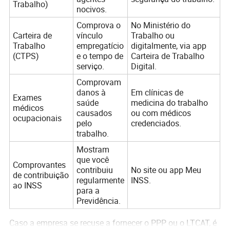
Trabalho)
nocivos.
Comprova o
No Ministério do
Carteira de
vínculo
Trabalho ou
Trabalho
empregatício
digitalmente, via app
(CTPS)
e o tempo de
Carteira de Trabalho
serviço.
Digital.
Comprovam
danos à
Em clínicas de
Exames
saúde
medicina do trabalho
médicos
causados
ou com médicos
ocupacionais
pelo
credenciados.
trabalho.
Mostram
que você
Comprovantes
contribuiu
No site ou app Meu
de contribuição
regularmente
INSS.
ao INSS
para a
Previdência.
Caso a empresa se recuse a fornecer o PPP ou o LTCAT, é