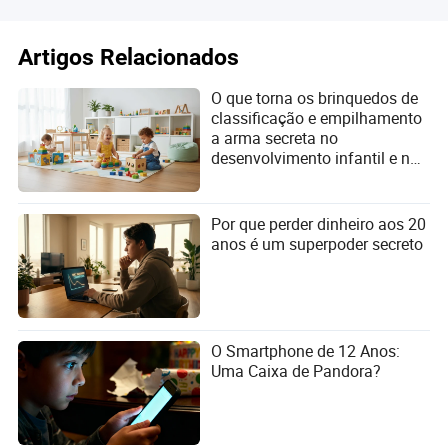
profissão.
Outro risco é a falta de acesso a benefícios por
Artigos Relacionados
incapacidade. Muitos motoristas desenvolvem doenças
ocupacionais, como perda auditiva, lesões na coluna e
O que torna os brinquedos de
problemas respiratórios, que os impedem de continuar
classificação e empilhamento
trabalhando. Sem a aposentadoria especial, eles podem
a arma secreta no
enfrentar dificuldades para obter auxílio-doença ou
desenvolvimento infantil e na
aposentadoria por invalidez.
aquisição global?
Alternativas para motoristas que não conseguem a
Por que perder dinheiro aos 20
aposentadoria especial
anos é um superpoder secreto
Embora a aposentadoria especial seja a melhor opção
para motoristas, existem alternativas para quem não
consegue obtê-la:
Homens
Aposentadoria por tempo de contribuição:
O Smartphone de 12 Anos:
podem se aposentar após 35 anos de contribuição,
Uma Caixa de Pandora?
e mulheres após 30 anos, mas sem a redução do
tempo por exposição a agentes nocivos.
Homens podem se
Aposentadoria por idade:
aposentar aos 65 anos, e mulheres aos 62, desde