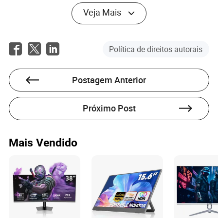
possível entrar com uma ação judicial para obrigá-la a
Veja Mais
emitir os documentos. Nesse processo, a orientação de
um advogado especializado é fundamental para garantir
que tudo seja feito corretamente.
Política de direitos autorais
Advogados: Os heróis (ou vilões) da sua aposentadoria
Contratar um advogado especializado em direito
previdenciário pode ser decisivo para o sucesso do seu
Postagem Anterior
pedido. No entanto, é preciso escolher com cuidado, pois
nem todos os profissionais estão preparados para lidar
com casos de aposentadoria especial para motoristas.
Próximo Post
Aqui estão alguns pontos a considerar:
O advogado deve ter experiência
Especialização:
Mais Vendido
comprovada em direito previdenciário,
especialmente em casos de aposentadoria especial.
Desconfie de profissionais que
Transparência:
prometem resultados rápidos ou garantidos. O
processo pode ser longo e complexo.
Verifique se os honorários são justos.
Honorários:
Alguns advogados cobram uma porcentagem do
benefício, enquanto outros optam por um valor fixo.