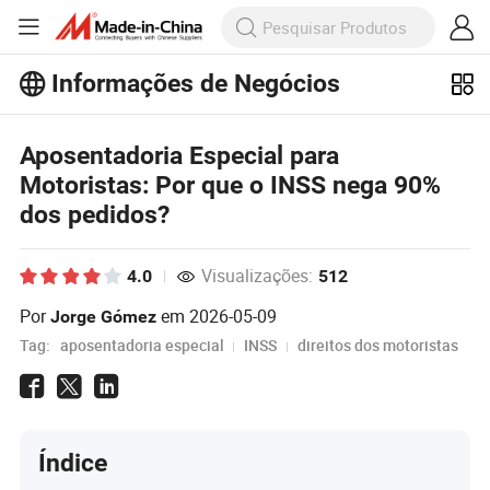
Informações de Negócios
Explore mais artigos populares sobre
Informações de Negócios!
Aposentadoria Especial para
Veja Mais
Motoristas: Por que o INSS nega 90%
dos pedidos?
Visualizações:
4.0
512
Por
em
2026-05-09
Jorge Gómez
Tag:
aposentadoria especial
INSS
direitos dos motoristas
Índice