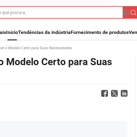
ais
Início
Tendências da indústria
Fornecimento de produtos
Ven
her o Modelo Certo para Suas Necessidades
 o Modelo Certo para Suas