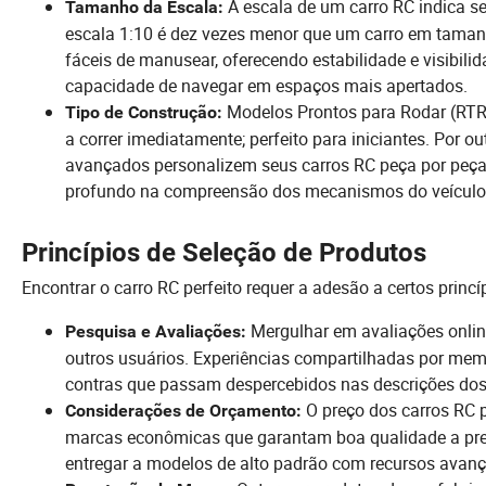
A escala de um carro RC indica s
Tamanho da Escala:
escala 1:10 é dez vezes menor que um carro em tamanh
fáceis de manusear, oferecendo estabilidade e visibil
capacidade de navegar em espaços mais apertados.
Modelos Prontos para Rodar (RTR
Tipo de Construção:
a correr imediatamente; perfeito para iniciantes. Por 
avançados personalizem seus carros RC peça por peça
profundo na compreensão dos mecanismos do veículo
Princípios de Seleção de Produtos
Encontrar o carro RC perfeito requer a adesão a certos princí
Mergulhar em avaliações online
Pesquisa e Avaliações:
outros usuários. Experiências compartilhadas por me
contras que passam despercebidos nas descrições dos
O preço dos carros RC p
Considerações de Orçamento:
marcas econômicas que garantam boa qualidade a preç
entregar a modelos de alto padrão com recursos avança