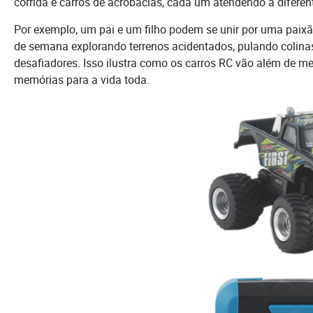
corrida e carros de acrobacias, cada um atendendo a diferent
Por exemplo, um pai e um filho podem se unir por uma paix
de semana explorando terrenos acidentados, pulando colin
desafiadores. Isso ilustra como os carros RC vão além de m
memórias para a vida toda.