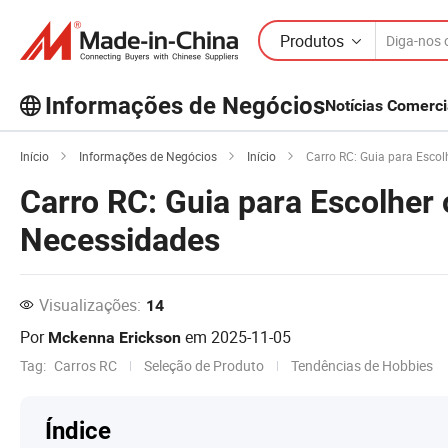
Produtos
Informações de Negócios
Notícias Comerci
Explore mais artigos populares sobre
Informações de Negócios!
Início
Informações de Negócios
Início
Carro RC: Guia para Escol
Veja Mais
Carro RC: Guia para Escolher
Necessidades
Visualizações:
14
Por
em
2025-11-05
Mckenna Erickson
Tag:
Carros RC
Seleção de Produto
Tendências de Hobbies
Índice