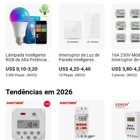
Lâmpada Inteligente
Interruptor de Luz de
16A 250V Mód
RGB de Alta Potência
Parede Inteligente
Interruptor de
com Economia de
Controlado por WiFi
Dimmer Intelig
US$
0,10
-
3,20
US$
4,25
-
4,40
US$
3,80
-
4,
Energia Iluminação de
Tuya APP Remoto EU
Ethernet Zigbe
Emergência Interior
Us 1 2 3 4 Interruptor
com Módulo T
5.000 Peças
(MOQ)
10 Peças
(MOQ)
5 pieces
(MOQ)
Bluetooth 85-265V Dob
Touch Funciona com
Controle Rem
WiFi Interno Tuya
Alexa e Google Home
Controle Remoto IC Luz
Tendências em 2026
Regulável E27 B22
Lâmpada LED
Perspectivas Futuras e