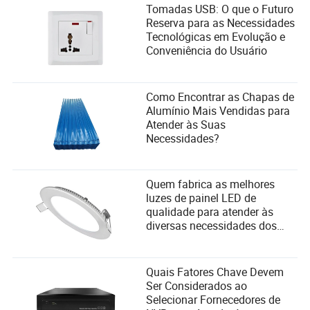
Tomadas USB: O que o Futuro
P4: Existem chaves seccionadoras específicas para
Reserva para as Necessidades
sistemas de energia renovável?
Tecnológicas em Evolução e
Conveniência do Usuário
R: Sim, muitos fabricantes produzem chaves
seccionadoras adaptadas para sistemas de energia solar
e eólica, apoiando fontes de energia sustentáveis.
Como Encontrar as Chapas de
Alumínio Mais Vendidas para
Atender às Suas
Necessidades?
Naomi Grant
Quem fabrica as melhores
Autor
luzes de painel LED de
qualidade para atender às
diversas necessidades dos
Naomi Grant é uma autora experiente com uma vasta
usuários e critérios de seleção
experiência na indústria elétrica e eletrônica. Sua
de fornecedores?
especialidade está em avaliar a reputação dos
fornecedores dentro deste setor, com um olhar atento
Quais Fatores Chave Devem
para discernir sua posição em termos de feedback
Ser Considerados ao
dos clientes e aclamação da indústria. Ao longo dos
Selecionar Fornecedores de
anos, Naomi se tornou uma voz confiável, fornecendo