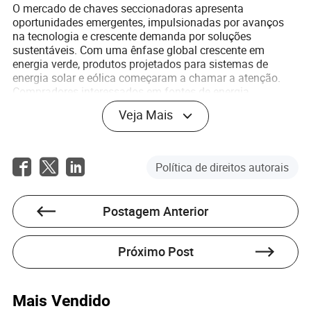
O mercado de chaves seccionadoras apresenta
oportunidades emergentes, impulsionadas por avanços
na tecnologia e crescente demanda por soluções
sustentáveis. Com uma ênfase global crescente em
energia verde, produtos projetados para sistemas de
energia solar e eólica começaram a chamar a atenção.
Compradores interessados em fontes de energia
renovável frequentemente buscam chaves seccionadoras
Veja Mais
compatíveis com soluções verdes.
Além disso, as indústrias em crescimento de casas
inteligentes e integração com IoT apresentam caminhos
Política de direitos autorais
para o crescimento. Os compradores estão em busca de
chaves que não apenas ofereçam isolamento, mas
também se conectem perfeitamente com dispositivos
Postagem Anterior
inteligentes, fornecendo análises e capacidades de
operação remota.
Próximo Post
Mais Vendido