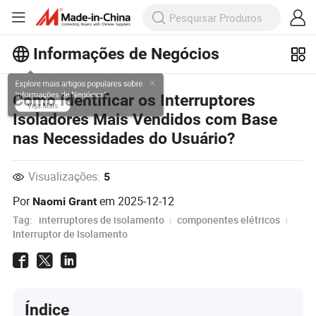
Informações de Negócios
Explore mais artigos populares sobre
Como Identificar os Interruptores
Informações de Negócios!
Isoladores Mais Vendidos com Base
Veja Mais
nas Necessidades do Usuário?
Visualizações:
5
Por
em
2025-12-12
Naomi Grant
Tag:
interruptores de isolamento
componentes elétricos
Interruptor de Isolamento
Índice