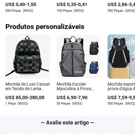
equipamentos de
personalizada com
esportes, viag
US$
0,40
-
1,50
US$
0,35
-
0,41
US$
2,86
-
3,
torcedor, sacolas com
logotipo OEM, com
armazenamen
cordão
cordão ajustável para
500 Peças
(MOQ)
100 Peças
(MOQ)
500 Peças
(MOQ
eventos e viagens,
mochila com cordão
Produtos personalizáveis
Mochila de Luxo Casual
Mochila Escolar
Mochila esport
em Tecido de Lama
Masculina à Prova
prova d'água 
para Viagem para
d'Água para Viagem e
capacidade pa
US$
85,00
-
280,00
US$
6,90
-
7,90
US$
7,59
-
9,
Mulheres e Homens ao
Esportes ao Ar Livre
entusiastas de 
Ar Livre
para Escritório e
com fechamen
1 Peça
(MOQ)
50 Peças
(MOQ)
500 Peças
(MOQ
Computador
zíper, para es
do sexo mascu
feminino, idea
viagens e com
— Avalie este artigo —
múltiplos
compartiment