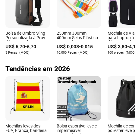
Seguindo estas diretrizes, você pode garantir que sua
mochila esportiva permaneça uma companheira confiável
em todas as suas aventuras, pronta para atender às
demandas do seu estilo de vida ativo.
Bolsa de Ombro Sling
250mm 300mm
Mochila de Vi
Personalizada à Prova
400mm Selos Plásticos
para Laptop à
d'Água Antifurto para
Descartáveis para
d'Água, Antifur
US$
5,70
-
6,70
US$
0,008
-
0,015
US$
3,80
-
4,
Viagem e Caminhada
Extintores, Selos de
Grande Capac
Segurança Antifurto,
Fashion, com 
3 Peças
(MOQ)
10.000 Peças
(MOQ)
100 pieces
(MOQ
Etiquetas de Roupas,
Negócios
Selo Plástico para
Contêineres, Selo
Tendências em 2026
Plástico para Logística
Zoie Potter
Autor
Zoie Potter é uma escritora experiente no campo de
malas e caixas de presente. Com um olhar atento para
os detalhes, ela se especializa em avaliar a reputação
dos fornecedores dentro da indústria.
Mochilas leves dos
Bolsa esportiva leve e
Mochila de co
EUA, França, bandeira,
impermeável
poliéster leve 