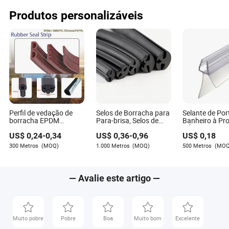
Produtos personalizáveis
Perfil de vedação de
Selos de Borracha para
Selante de Por
borracha EPDM
Para-brisa, Selos de
Banheiro à Pr
autoadesiva para porta
Borracha EPDM, Selos
d'Água, Faixa
US$
0,24
-
0,34
US$
0,36
-
0,96
US$
0,18
de chuveiro para janela
de Borracha
para Vedação 
de vidro e carro
Automotivos, Selos de
de Vidro Desli
300 Metros
(MOQ)
1.000 Metros
(MOQ)
500 Metros
(MOQ
Borracha para Janelas
Chuveiro
de Vidro
Personalizáveis de Alta
Qualidade, Selos de
— Avalie este artigo —
Borracha para Portas
de Carro
Muito pobre
Pobre
Boa
Muito bom
Excelente