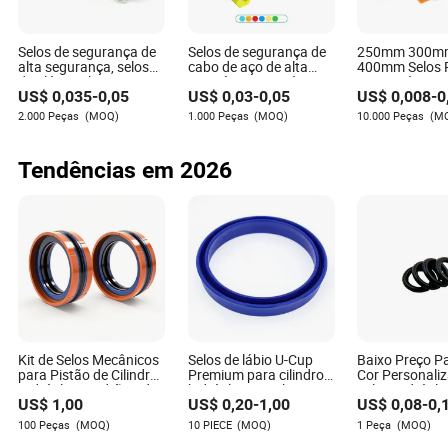
Selos de segurança de
Selos de segurança de
250mm 300m
Jazmin Ayala
alta segurança, selos
cabo de aço de alta
400mm Selos P
de plástico hexagonais
resistência ajustáveis e
Descartáveis 
Autor
US$
0,035
-
0,05
US$
0,03
-
0,05
US$
0,008
-
0
com puxador, selos de
descartáveis, com
Extintores, Sel
cabo à prova de
puxador, hexagonais,
Segurança Anti
2.000 Peças
(MOQ)
1.000 Peças
(MOQ)
10.000 Peças
(M
violação para
em conformidade com
Etiquetas de 
Conheça Jazmin Ayala, sua escritora de artigos de
caminhões, etiquetas
o padrão ISO,
Selo Plástico 
confiança com talento para o setor de equipamentos e
de segurança para
numerados e com
Contêineres, S
Tendências em 2026
componentes industriais. Jazmin tem um talento
contêineres
código de barras para
Plástico para 
contêiner
único para avaliar como novos dispositivos ou
componentes se integrarão bem com sistemas
existentes ou outros componentes, garantindo uma
integração suave e evitando aqueles incômodos
problemas de compatibilidade.
Kit de Selos Mecânicos
Selos de lábio U-Cup
Baixo Preço P
para Pistão de Cilindro
Premium para cilindros
Cor Personali
Hidráulico Padrão Kdas
hidráulicos - Fabricante
Selos Hidráuli
US$
1,00
US$
0,20
-
1,00
US$
0,08
-
0,
de Borracha para Óleo
direto
Equipamentos
de Motor
Mecânicos e El
100 Peças
(MOQ)
10 PIECE
(MOQ)
1 Peça
(MOQ)