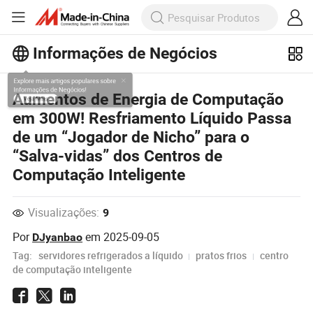
Informações de Negócios
Explore mais artigos populares sobre
Aumentos de Energia de Computação
Informações de Negócios!
em 300W! Resfriamento Líquido Passa
Veja Mais
de um “Jogador de Nicho” para o
“Salva-vidas” dos Centros de
Computação Inteligente
Visualizações:
9
Por
em
2025-09-05
DJyanbao
Tag:
servidores refrigerados a líquido
pratos frios
centro
de computação inteligente