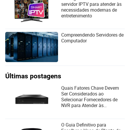
analistas de mercado e pessoal de operações.
servidor IPTV para atender às
Comprometido com tecnologia de ponta e
necessidades modernas de
experiências amigáveis, ajuda profissionais e
entretenimento
investidores a extrair valor de forma eficiente de
vastas informações.
Compreendendo Servidores de
Computador
Últimas postagens
Quais Fatores Chave Devem
Ser Considerados ao
Selecionar Fornecedores de
NVR para Atender às
Necessidades do Usuário?
O Guia Definitivo para