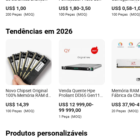
para Jantar em Vários
Porcelana Preto
Dourados Plás
US$
1,00
US$
1,80
-
3,50
US$
0,58
-
1,
Tamanhos com Borda
Nórdico Pratos de
para Casamen
Dourada
Jantar de Cerâmica
Decoração de 
200 Peças
(MOQ)
100 Peças
(MOQ)
100 Peças
(MOQ
Chaozhou
Tendências em 2026
(Fonte: SSE STAR MARKET)
Aplicações a jusante: A implantação em centros de
computação e instalações de borda está acelerando.
Novo Chipset Original
Venda Quente Hpe
Memória RAM
100% Memória RAM de
Proliant Dl365 Gen11
Fábrica da Ch
A tecnologia pré-fabricada emergiu como um motor chave
Desktop Testada
Servidor Rack AMD
5200MHz 56
para a redução de custos e eficiência. A China Telecom
US$
14,39
US$
12 999,00
-
US$
37,90
-
4
2400MHz/2666MHz
Servidor AMD Epyc
6400MHz 16G
DDR4 16GB
9535, 2.4GHz, 64core
RAM DDR5 16
está avançando soluções de fonte fria pré-fabricadas que
99 999,00
100 Peças
(MOQ)
20 Peças
(MOQ)
16*32g 4800 DDR5
Manta para D
integram chillers e sistemas de controle em contêineres
1 Peça
(MOQ)
4*1.92t Mr416I-O
ou cabines modulares—exigindo apenas conexões de
2*1600W
energia e água no local. Gabinetes resfriados a líquido
Produtos personalizáveis
integrados são pré-montados e testados em fábricas,