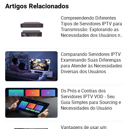
computação inteligente superando gargalos e avançando
Artigos Relacionados
em direção a um desenvolvimento de alta qualidade. Este
é o verdadeiro valor do resfriamento a líquido.
Compreendendo Diferentes
Tipos de Servidores IPTV para
Transmissão: Explorando as
Necessidades dos Usuários na
Era do Streaming Digital
DJyanbao
Comparando Servidores IPTV:
Examinando Suas Diferenças
Autor
para Atender às Necessidades
Diversas dos Usuários
DJyanbao cobre todos os setores de investimento de
forma abrangente, com extensa pesquisa
macroeconômica, de indústria e de empresas listadas.
Os Prós e Contras dos
Utiliza tecnologias avançadas, incluindo motores de
Servidores IPTV VOD - Seu
busca inteligentes, OCR profissional, análise de
Guia Simples para Sourcing e
estruturação de documentos e processamento de
Necessidades do Usuário
linguagem natural para fornecer recuperação de
informações conveniente, abrangente, em tempo real
e profissional para investidores financeiros, executivos
corporativos, consultores, pesquisadores da indústria,
Vantagens de usar um