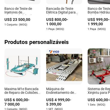
Banco de Teste de
Bancada de Teste
Banco de Test
Injetores de
Elétrica Digital para
Bomba Hidrául
Zara Benton
Combustível de Alto
Alternador e Motor de
Cilindro de Pr
US$
23 500,00
US$
800,00
-
US$
999,00
-
Autor
Desempenho Boten
Arranque
Abrangente Pr
com Eui Eup Cambox
Fábrica para
1 000,00
1 999,00
1 Conjunto
(MOQ)
Cr1016 Bomba de
1 Peça
(MOQ)
1 Peça
(MOQ)
Injeção de Combustível
Zara Benton é uma especialista na indústria
Diesel de Rail Comum
automotiva e de peças, com especialização em
avaliação de garantia de produtos. Com um vasto
Produtos personalizáveis
conhecimento e experiência na área, Zara tem
fornecido insights e análises valiosas para várias
empresas na indústria automotiva.
Maxima M1e Bancada
Máquina de
Sistema de Re
de Reparo de Colisões
Endireitamento de
Xinjintu para
Automotivas, Máquina
Estruturas de Veículos
Colisões, Ban
US$
6 000,00
-
US$
4 999,00
-
US$
600,00
-
de Carroceria, Bancada
Pesados com
Endireitament
de Endireitamento
Plataforma Perfurada
Chassi de Car
7 000,00
5 399,00
1 Sets
(MOQ)
Automotivo
Integral, Banco de
1 Conjunto
(MOQ)
1 SET
(MOQ)