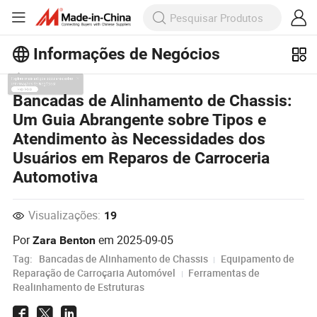
Informações de Negócios
Explore mais artigos populares sobre
Bancadas de Alinhamento de Chassis:
Informações de Negócios!
Um Guia Abrangente sobre Tipos e
Veja Mais
Atendimento às Necessidades dos
Usuários em Reparos de Carroceria
Automotiva
Visualizações:
19
Por
em
2025-09-05
Zara Benton
Tag:
Bancadas de Alinhamento de Chassis
Equipamento de
Reparação de Carroçaria Automóvel
Ferramentas de
Realinhamento de Estruturas