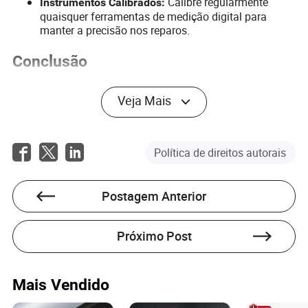
Calibre regularmente
Instrumentos Calibrados:
quaisquer ferramentas de medição digital para
manter a precisão nos reparos.
Conclusão
As bancadas de alinhamento de chassis são vitais no
reparo de carrocerias, oferecendo os meios para restaurar
Veja Mais
as estruturas dos veículos ao seu estado pré-colisão. Ao
entender os diferentes tipos, materiais e fatores de custo
associados a essas bancadas, as oficinas de reparo
Política de direitos autorais
podem fazer escolhas informadas que se alinhem com
suas necessidades e orçamentos. Além disso,
implementar dicas práticas de uso aumentará a eficiência,
Postagem Anterior
precisão e segurança das operações de reparo.
Perguntas Frequentes
Próximo Post
P: Que tipo de bancada de alinhamento de chassis é
melhor para pequenas oficinas?
Mais Vendido
R: As bancadas de chão são geralmente ideais para
oficinas menores devido à sua relação custo-benefício e