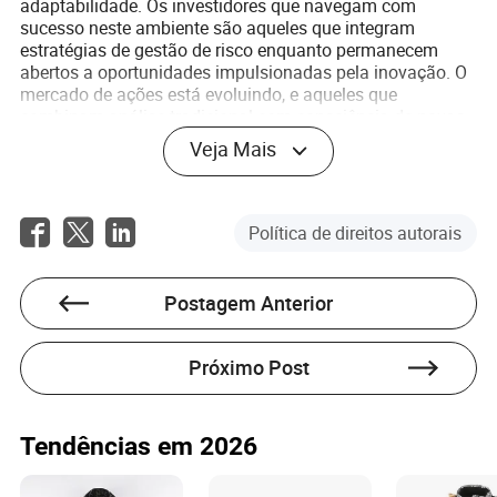
adaptabilidade. Os investidores que navegam com
sucesso neste ambiente são aqueles que integram
estratégias de gestão de risco enquanto permanecem
abertos a oportunidades impulsionadas pela inovação. O
mercado de ações está evoluindo, e aqueles que
combinam análise tradicional com consciência de novas
classes de ativos provavelmente terão um desempenho
Veja Mais
superior.
O Caminho à Frente: Navegando na
Política de direitos autorais
Incerteza com Clareza
Olhando para o futuro, o
tendências do mercado de
Postagem Anterior
sugerem um
ações moldadas pelo Bitcoin e resultados
cenário de investimento mais disciplinado e
multifacetado. A volatilidade das criptomoedas
Próximo Post
continuará a ser uma característica dos mercados, mas é
improvável que ofusque a influência duradoura dos
resultados nas avaliações de ações.
Tendências em 2026
Para os investidores, a chave está no equilíbrio:
reconhecer as oportunidades da inovação digital