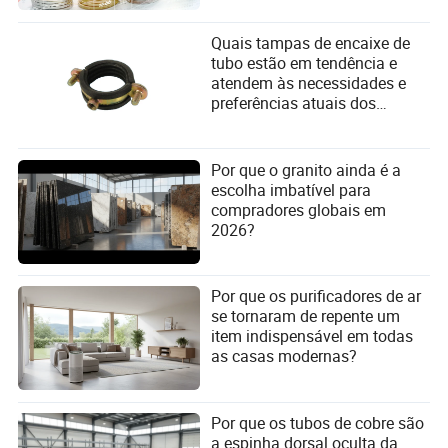
5. Como os investidores devem navegar neste
ambiente?
Quais tampas de encaixe de
Diversificação, foco nos fundamentos e exposição
tubo estão em tendência e
cautelosa a ativos especulativos são estratégias-chave.
atendem às necessidades e
preferências atuais dos
6. O Bitcoin continuará a impactar os mercados de ações
consumidores?
no futuro?
Sim, à medida que os ativos digitais se tornam mais
integrados aos sistemas financeiros, sua influência nos
Por que o granito ainda é a
mercados mais amplos provavelmente crescerá.
escolha imbatível para
compradores globais em
2026?
Por que os purificadores de ar
se tornaram de repente um
item indispensável em todas
as casas modernas?
Por que os tubos de cobre são
a espinha dorsal oculta da