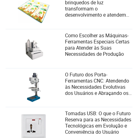
brinquedos de luz
prioriza a música, que valoriza a pureza sonora, a longa
transformam o
vida útil da bateria e uma experiência de “imersão”.
desenvolvimento e atendem
às necessidades de segurança
Como alguém poderia dizer, às vezes a melhor maneira de
infantil
se reconectar com sua música favorita é se desconectar
de tudo o mais.
Como Escolher as Máquinas-
Ferramentas Especiais Certas
para Atender às Suas
Necessidades de Produção
O Futuro dos Porta-
Ferramentas CNC: Atendendo
às Necessidades Evolutivas
dos Usuários e Abraçando os
Avanços Tecnológicos
Tomadas USB: O que o Futuro
Reserva para as Necessidades
Tecnológicas em Evolução e
Os Melhores Tocadores de MP3
Conveniência do Usuário
Bluetooth 2025—Recomendações de