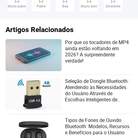
Muito pobre
Pobre
Boa
Muito bom
Excelente
Artigos Relacionados
Por que os tocadores de MP4
Comparando Tocadores de MP3
ainda estão voltando em
Bluetooth vs Telefones Móveis—
2026? A surpreendente
verdade!
Confronto de Experiência Musical
O debate entre tocadores de música dedicados e
smartphones repletos de recursos continua, muitas vezes
Seleção de Dongle Bluetooth:
se resumindo a uma pergunta:
por que carregar ambos?
A
Atendendo às Necessidades
resposta torna-se clara quando a borracha encontra a
do Usuário Através de
estrada—ou a playlist encontra a distração.
Escolhas Inteligentes de
Fornecedores
Vamos olhar para um cenário do mundo real. Um
estudante de cinema começa o dia com planos de ouvir
Tipos de Fones de Ouvido
sua trilha sonora cuidadosamente elaborada no caminho
Bluetooth: Modelos, Recursos
para o campus. No meio da primeira música, seu telefone
e Benefícios para o Usuário
vibra—mensagens de grupo, um alerta de clima, até