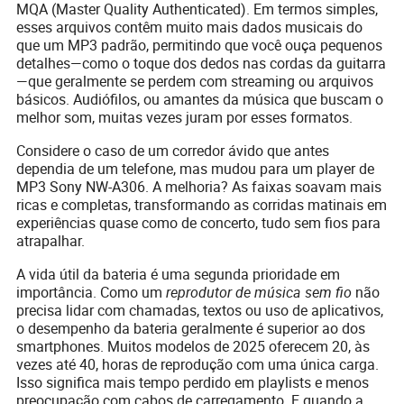
MQA (Master Quality Authenticated). Em termos simples,
esses arquivos contêm muito mais dados musicais do
que um MP3 padrão, permitindo que você ouça pequenos
detalhes—como o toque dos dedos nas cordas da guitarra
—que geralmente se perdem com streaming ou arquivos
básicos. Audiófilos, ou amantes da música que buscam o
melhor som, muitas vezes juram por esses formatos.
Considere o caso de um corredor ávido que antes
dependia de um telefone, mas mudou para um player de
MP3 Sony NW-A306. A melhoria? As faixas soavam mais
ricas e completas, transformando as corridas matinais em
experiências quase como de concerto, tudo sem fios para
atrapalhar.
A vida útil da bateria é uma segunda prioridade em
importância. Como um
reprodutor de música sem fio
não
precisa lidar com chamadas, textos ou uso de aplicativos,
o desempenho da bateria geralmente é superior ao dos
smartphones. Muitos modelos de 2025 oferecem 20, às
vezes até 40, horas de reprodução com uma única carga.
Isso significa mais tempo perdido em playlists e menos
preocupação com cabos de carregamento. E quando a