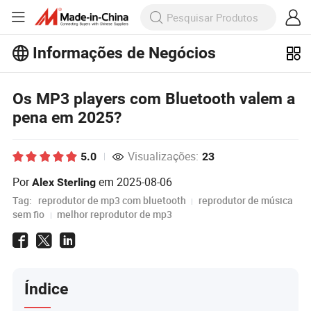
Informações de Negócios
Explore mais artigos populares sobre
Informações de Negócios!
Veja Mais
Os MP3 players com Bluetooth valem a
pena em 2025?
Visualizações:
5.0
23
Por
em
2025-08-06
Alex Sterling
Tag:
reprodutor de mp3 com bluetooth
reprodutor de música
sem fio
melhor reprodutor de mp3
Índice