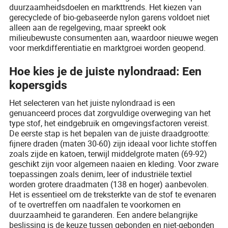
duurzaamheidsdoelen en markttrends. Het kiezen van
gerecyclede of bio-gebaseerde nylon garens voldoet niet
alleen aan de regelgeving, maar spreekt ook
milieubewuste consumenten aan, waardoor nieuwe wegen
voor merkdifferentiatie en marktgroei worden geopend.
Hoe kies je de juiste nylondraad: Een
kopersgids
Het selecteren van het juiste nylondraad is een
genuanceerd proces dat zorgvuldige overweging van het
type stof, het eindgebruik en omgevingsfactoren vereist.
De eerste stap is het bepalen van de juiste draadgrootte:
fijnere draden (maten 30-60) zijn ideaal voor lichte stoffen
zoals zijde en katoen, terwijl middelgrote maten (69-92)
geschikt zijn voor algemeen naaien en kleding. Voor zware
toepassingen zoals denim, leer of industriële textiel
worden grotere draadmaten (138 en hoger) aanbevolen.
Het is essentieel om de treksterkte van de stof te evenaren
of te overtreffen om naadfalen te voorkomen en
duurzaamheid te garanderen. Een andere belangrijke
beslissing is de keuze tussen gebonden en niet-gebonden