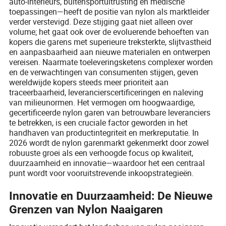
auto-interieurs, buitensportuitrusting en medische
toepassingen—heeft de positie van nylon als marktleider
verder verstevigd. Deze stijging gaat niet alleen over
volume; het gaat ook over de evoluerende behoeften van
kopers die garens met superieure treksterkte, slijtvastheid
en aanpasbaarheid aan nieuwe materialen en ontwerpen
vereisen. Naarmate toeleveringsketens complexer worden
en de verwachtingen van consumenten stijgen, geven
wereldwijde kopers steeds meer prioriteit aan
traceerbaarheid, leverancierscertificeringen en naleving
van milieunormen. Het vermogen om hoogwaardige,
gecertificeerde nylon garen van betrouwbare leveranciers
te betrekken, is een cruciale factor geworden in het
handhaven van productintegriteit en merkreputatie. In
2026 wordt de nylon garenmarkt gekenmerkt door zowel
robuuste groei als een verhoogde focus op kwaliteit,
duurzaamheid en innovatie—waardoor het een centraal
punt wordt voor vooruitstrevende inkoopstrategieën.
Innovatie en Duurzaamheid: De Nieuwe
Grenzen van Nylon Naaigaren