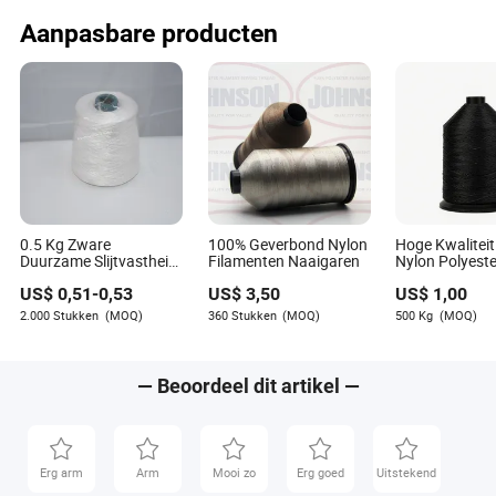
Aanpasbare producten
0.5 Kg Zware
100% Geverbond Nylon
Hoge Kwalitei
Duurzame Slijtvastheid
Filamenten Naaigaren
Nylon Polyeste
Nylon Draad voor
Gelijmde Draa
US$
0,51
-
0,53
US$
3,50
US$
1,00
Engineering en Naai
Industriële Na
Projecten
2.000 Stukken
(MOQ)
360 Stukken
(MOQ)
500 Kg
(MOQ)
— Beoordeel dit artikel —
Erg arm
Arm
Mooi zo
Erg goed
Uitstekend