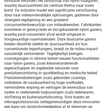
Innovatie verandert het landschap van nylon naaigaren,
waarbij duurzaamheid als centraal thema naar voren
komt. De industrie maakt een significante verschuiving
door naar milieuvriendelijke oplossingen, gedreven door
strengere regelgeving en een groeiend
consumentenbewustzijn van milieukwesties. Fabrikanten
investeren in gerecyclede en bio-gebaseerde nylon garens,
waarbij post-consument afval wordt omgezet in
hoogwaardige naaimaterialen. Deze duurzame garens
bieden dezelfde sterkte en duurzaamheid als hun
conventionele tegenhangers, terwijl ze de milieu-impact
aanzienlijk verminderen. Tegelijkertijd brengen
vooruitgangen in slimme textiel nieuwe functionaliteiten
naar nylon garens, zoals kleurveranderende
eigenschappen en ingebedde sensoren voor
prestatiemonitoring in sportkleding en medische textiel.
Prestatieverbeteringen zoals gebonden coatings
verbeteren de naaibaarheid bij hoge snelheden,
verminderen wrijving en verhogen de levensduur van
naden in veeleisende toepassingen zoals lederwaren,
stoffering en buitensportuitrusting. Voor kopers en
inkoopprofessionals vertegenwoordigen deze innovaties
een kans om productontwikkeling af te stemmen op