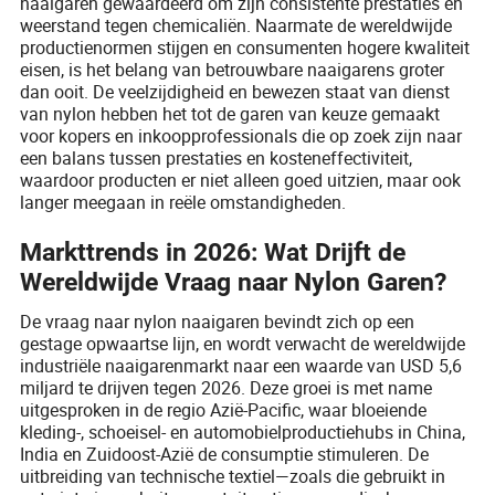
naaigaren gewaardeerd om zijn consistente prestaties en
weerstand tegen chemicaliën. Naarmate de wereldwijde
productienormen stijgen en consumenten hogere kwaliteit
eisen, is het belang van betrouwbare naaigarens groter
dan ooit. De veelzijdigheid en bewezen staat van dienst
van nylon hebben het tot de garen van keuze gemaakt
voor kopers en inkoopprofessionals die op zoek zijn naar
een balans tussen prestaties en kosteneffectiviteit,
waardoor producten er niet alleen goed uitzien, maar ook
langer meegaan in reële omstandigheden.
Markttrends in 2026: Wat Drijft de
Wereldwijde Vraag naar Nylon Garen?
De vraag naar nylon naaigaren bevindt zich op een
gestage opwaartse lijn, en wordt verwacht de wereldwijde
industriële naaigarenmarkt naar een waarde van USD 5,6
miljard te drijven tegen 2026. Deze groei is met name
uitgesproken in de regio Azië-Pacific, waar bloeiende
kleding-, schoeisel- en automobielproductiehubs in China,
India en Zuidoost-Azië de consumptie stimuleren. De
uitbreiding van technische textiel—zoals die gebruikt in