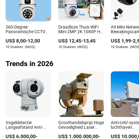
360-Degree
Draadloze Thuis WiFi
A9 Mini Netwe
Panoramische CCTV
Mini 2MP 2K 1080P HD
Bewakingscam
Fisheye Bulb WiFi
PTZ Nachtzicht SD
Draadloos, 10
US$
8,00
-
12,00
US$
12,45
-
13,45
US$
1,99
-
2,
Thuisbeveiliging IP
Video-opname
Magnetische
Camera
Fotografie
Bevestiging N
10 Stukken
(MOQ)
10 Stukken
(MOQ)
10 Stukken
(MOQ
Netwerkintelligentie
Beveiligingsca
Spraakintercom
Slimme Thuis 
Conclusie: Gebruikers Empoweren in de
Beveiligingswaarschuwing
Camera, met
Trends in 2026
CCTV Camera CE
Nachtzichtfun
Bewakingsindustrie
Draadloze buitencamera's hebben de manier waarop we
beveiliging en bewaking benaderen getransformeerd, en
bieden robuuste oplossingen aan gebruikers uit
verschillende sectoren. Door productmaterialen te
begrijpen, geschikte gebruiksscenario's te identificeren,
effectieve sourcingstrategieën te gebruiken en
weloverwogen keuzes te maken, kunnen gebruikers de
voordelen van deze camera's maximaliseren. Of u nu een
Vogeldetectie
Groothandelsprijs Hoge
Anti-UAV-syst
Langeafstand Anti-
Gevoeligheid Laser
luchthaven
huiseigenaar of een bedrijfsleider bent, investeren in de
drone Thermische
Anti-Dronen Systeem
vogelafschrikk
juiste draadloze buitencamera kan uw gevoel van
US$
6.000,00
-
US$
1.000.000,00
-
US$
10.000,
Camera
voor Olieveld
drone-detecti