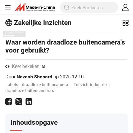
Zakelijke Inzichten
Ontdek meer populaire artikelen op
Waar worden draadloze buitencamera's
Business Insights!
voor gebruikt?
Meer bekijken
Keer bekeken:
8
Door
op
2025-12-10
Neveah Shepard
Labels:
draadloze buitencamera
Toezichtindustrie
draadloze buitencamera's
Inhoudsopgave