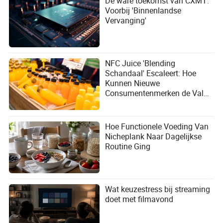
De ware toekomst van CXMT:
Voorbij 'Binnenlandse
Vervanging'
NFC Juice 'Blending
Schandaal' Escaleert: Hoe
Kunnen Nieuwe
Consumentenmerken de Val
van Conceptuele Marketing
Vermijden?
Hoe Functionele Voeding Van
Nicheplank Naar Dagelijkse
Routine Ging
Wat keuzestress bij streaming
doet met filmavond