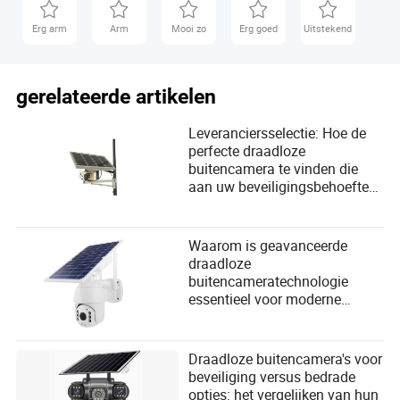
A: Ja, een stabiele internetverbinding is noodzakelijk voor
Erg arm
Arm
Mooi zo
Erg goed
Uitstekend
real-time monitoring en functies voor externe toegang.
gerelateerde artikelen
Leveranciersselectie: Hoe de
perfecte draadloze
Neveah Shepard
buitencamera te vinden die
Auteur
aan uw beveiligingsbehoeften
voldoet
Neveah Shepard is een ervaren schrijver die
gespecialiseerd is in veiligheid en bescherming. Met
Waarom is geavanceerde
een scherp oog voor detail blinkt ze uit in het
draadloze
analyseren van de kosten, kwaliteit en functionaliteit
buitencameratechnologie
van producten om ervoor te zorgen dat ze echte
essentieel voor moderne
waarde voor hun geld bieden.
beveiligingsbehoeften?
Draadloze buitencamera's voor
beveiliging versus bedrade
opties: het vergelijken van hun