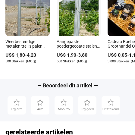
Weerbestendige
Aangepaste
Cadeau Boetie
metalen trellis palen
poedergecoate stalen
Groothandel 
voor veilige
wijngaardpaal zware
Gecertificeerd
US$
1,80
-
4,20
US$
1,90
-
3,80
US$
0,05
-
1,
wijngaardomheiningen
open gable trellis
Aangepast Ki
eindpaal
Blind Box Dikk
500 Stukken
(MOQ)
500 Stukken
(MOQ)
3.000 Stukken
(M
heetgedompeld
Ninja Persona
gegalvaniseerde
Actiefiguur Na
druivensteun
Plastic Speelg
boomgaard
ondersteuning
— Beoordeel dit artikel —
plantenpaal gebruik op
boerderij
Erg arm
Arm
Mooi zo
Erg goed
Uitstekend
gerelateerde artikelen