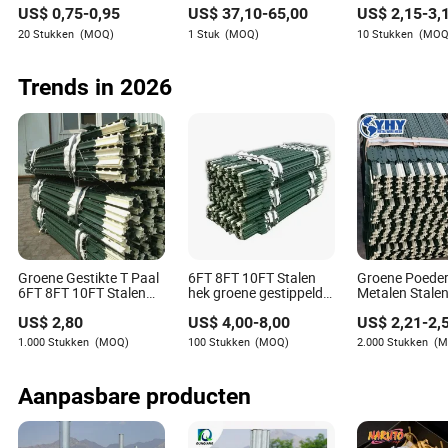
US$
0,75
-
0,95
US$
37,10
-
65,00
US$
2,15
-
3,
voor Stressverlichting
Speelgoed met Grote
Blinde Doos L
Trucks RC Auto
Knuffel Speel
20 Stukken
(MOQ)
1 Stuk
(MOQ)
10 Stukken
(MOQ
Elektrische
Graafmachine Truck
voor Kinderen
Trends in 2026
Speelgoed
Groene Gestikte T Paal
6FT 8FT 10FT Stalen
Groene Poede
6FT 8FT 10FT Stalen
hek groene gestippelde
Metalen Stale
Heipaal voor Boerderij
T-paal voor boerderij
T Hekpaal 1.2
US$
2,80
US$
4,00
-
8,00
US$
2,21
-
2,
1.000 Stukken
(MOQ)
100 Stukken
(MOQ)
2.000 Stukken
(M
Aanpasbare producten