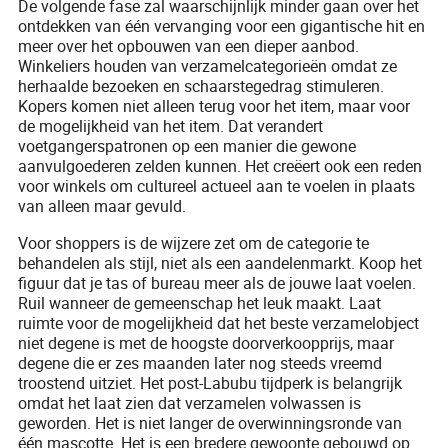
De volgende fase zal waarschijnlijk minder gaan over het
ontdekken van één vervanging voor een gigantische hit en
meer over het opbouwen van een dieper aanbod.
Winkeliers houden van verzamelcategorieën omdat ze
herhaalde bezoeken en schaarstegedrag stimuleren.
Kopers komen niet alleen terug voor het item, maar voor
de mogelijkheid van het item. Dat verandert
voetgangerspatronen op een manier die gewone
aanvulgoederen zelden kunnen. Het creëert ook een reden
voor winkels om cultureel actueel aan te voelen in plaats
van alleen maar gevuld.
Voor shoppers is de wijzere zet om de categorie te
behandelen als stijl, niet als een aandelenmarkt. Koop het
figuur dat je tas of bureau meer als de jouwe laat voelen.
Ruil wanneer de gemeenschap het leuk maakt. Laat
ruimte voor de mogelijkheid dat het beste verzamelobject
niet degene is met de hoogste doorverkoopprijs, maar
degene die er zes maanden later nog steeds vreemd
troostend uitziet. Het post-Labubu tijdperk is belangrijk
omdat het laat zien dat verzamelen volwassen is
geworden. Het is niet langer de overwinningsronde van
één mascotte. Het is een bredere gewoonte gebouwd op