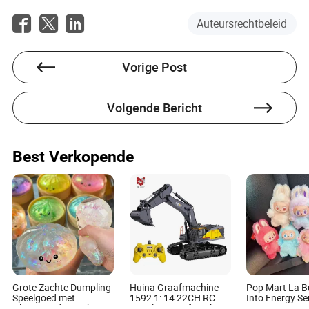
Auteursrechtbeleid
Vorige Post
Volgende Bericht
Best Verkopende
Grote Zachte Dumpling
Huina Graafmachine
Pop Mart La B
Speelgoed met
1592 1: 14 22CH RC
Into Energy Ser
Glinsterend Gezicht
Metalen Graafmachine
Mysterie Doos