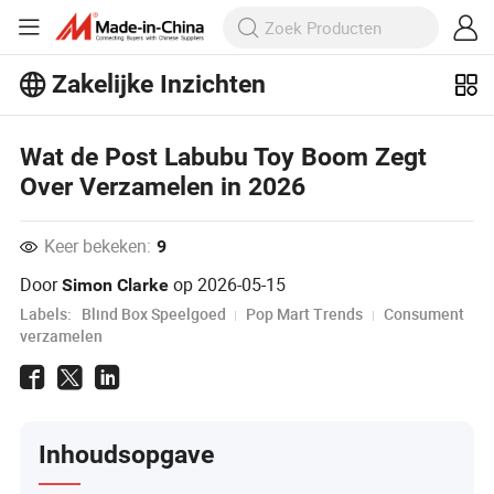
Zakelijke Inzichten
Ontdek meer populaire artikelen op
Wat de Post Labubu Toy Boom Zegt
Business Insights!
Over Verzamelen in 2026
Meer bekijken
Keer bekeken:
9
Door
op
2026-05-15
Simon Clarke
Labels:
Blind Box Speelgoed
Pop Mart Trends
Consument
verzamelen
Inhoudsopgave