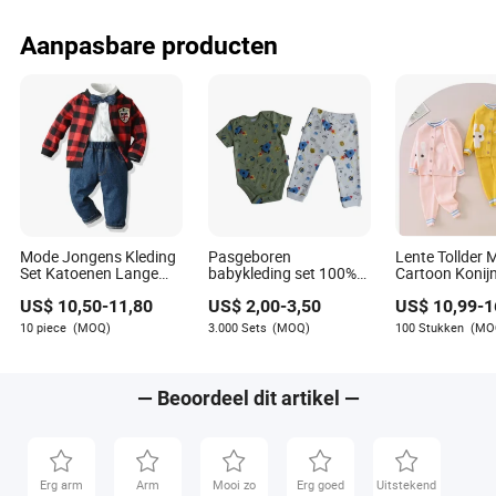
Losse Wijde Pijpen
Polyester Spa
Denim Broeken voor
Werkbroeken
Aanpasbare producten
Vrouwen
Mode Jongens Kleding
Pasgeboren
Lente Tollder 
Set Katoenen Lange
babykleding set 100%
Cartoon Konij
Mouwen Honkbalshirt
katoen babyromper en
Cardigan Broe
US$
10,50
-
11,80
US$
2,00
-
3,50
US$
10,99
-
1
+ Vest + Spijkerbroek
broek set
Gebreide Set
Deel
10 piece
(MOQ)
3.000 Sets
(MOQ)
100 Stukken
(MO
— Beoordeel dit artikel —
Erg arm
Arm
Mooi zo
Erg goed
Uitstekend