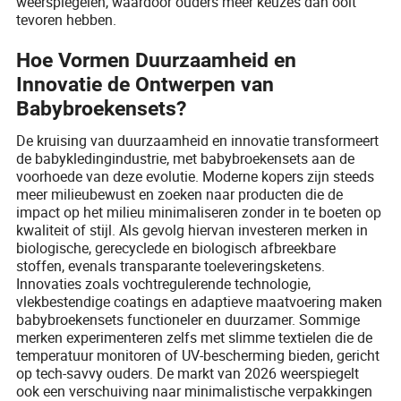
weerspiegelen, waardoor ouders meer keuzes dan ooit
tevoren hebben.
Hoe Vormen Duurzaamheid en
Innovatie de Ontwerpen van
Babybroekensets?
De kruising van duurzaamheid en innovatie transformeert
de babykledingindustrie, met babybroekensets aan de
voorhoede van deze evolutie. Moderne kopers zijn steeds
meer milieubewust en zoeken naar producten die de
impact op het milieu minimaliseren zonder in te boeten op
kwaliteit of stijl. Als gevolg hiervan investeren merken in
biologische, gerecyclede en biologisch afbreekbare
stoffen, evenals transparante toeleveringsketens.
Innovaties zoals vochtregulerende technologie,
vlekbestendige coatings en adaptieve maatvoering maken
babybroekensets functioneler en duurzamer. Sommige
merken experimenteren zelfs met slimme textielen die de
temperatuur monitoren of UV-bescherming bieden, gericht
op tech-savvy ouders. De markt van 2026 weerspiegelt
ook een verschuiving naar minimalistische verpakkingen