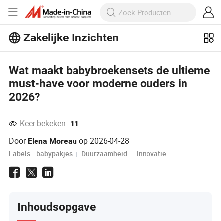
Zakelijke Inzichten
Ontdek meer populaire artikelen op
Business Insights!
Wat maakt babybroekensets de ultieme
Meer bekijken
must-have voor moderne ouders in
2026?
Keer bekeken:
11
Door
op
2026-04-28
Elena Moreau
Labels:
babypakjes
Duurzaamheid
Innovatie
Inhoudsopgave