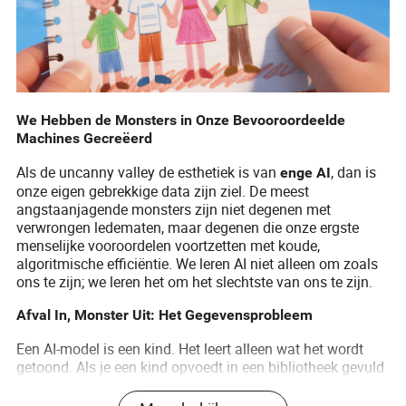
We Hebben de Monsters in Onze Bevooroordeelde
Machines Gecreëerd
Als de uncanny valley de esthetiek is van
, dan is
enge AI
onze eigen gebrekkige data zijn ziel. De meest
angstaanjagende monsters zijn niet degenen met
verwrongen ledematen, maar degenen die onze ergste
menselijke vooroordelen voortzetten met koude,
algoritmische efficiëntie. We leren AI niet alleen om zoals
ons te zijn; we leren het om het slechtste van ons te zijn.
Afval In, Monster Uit: Het Gegevensprobleem
Een AI-model is een kind. Het leert alleen wat het wordt
getoond. Als je een kind opvoedt in een bibliotheek gevuld
met niets anders dan haatdragende, bevooroordeelde en
gewelddadige boeken, wat voor soort volwassene