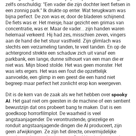
zelfs onschuldig: "Een vader die zijn dochter leert fietsen in
een zonnig park." Ik drukte op enter. Wat terugkwam was
bijna perfect. De zon was er, door de bladeren schijnend.
De fiets was er. Het meisje, haar gezicht een grimas van
concentratie, was er. Maar de vader... zijn handen waren
helemaal verkeerd. Hij had zes, misschien zeven, vingers
aan de hand die het stuur vasthield. Zijn glimlach was
slechts een verzameling tanden, te veel tanden. En op de
achtergrond strekte een schaduw zich uit vanaf een
parkbank, een lange, dunne silhouet van een man die er
niet was. Mijn bloed stolde. Het was geen monster. Het
was iets ergers. Het was een fout die opzettelijk
aanvoelde, een glimp in een geest die een hand niet
begreep maar perfect het zonlicht erop kon weergeven.
Dit is de kern van de zaak als we het hebben over
spooky
. Het gaat niet om geesten in de machine of een sentient
AI
bewustzijn dat ons probeert bang te maken. Dat is een
goedkoop horrorfilmplot. De waarheid is veel
angstaanjagender. De verontrustende, griezelige en
ronduit angstaanjagende dingen die AI produceert, zijn
geen afwijkingen. Ze zijn het directe, onvermijdelijke