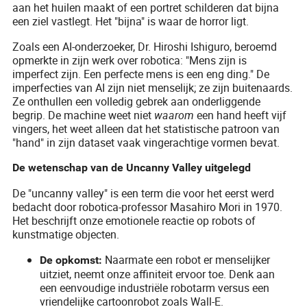
aan het huilen maakt of een portret schilderen dat bijna
een ziel vastlegt. Het "bijna" is waar de horror ligt.
Zoals een AI-onderzoeker, Dr. Hiroshi Ishiguro, beroemd
opmerkte in zijn werk over robotica: "Mens zijn is
imperfect zijn. Een perfecte mens is een eng ding." De
imperfecties van AI zijn niet menselijk; ze zijn buitenaards.
Ze onthullen een volledig gebrek aan onderliggende
begrip. De machine weet niet
waarom
een hand heeft vijf
vingers, het weet alleen dat het statistische patroon van
"hand" in zijn dataset vaak vingerachtige vormen bevat.
De wetenschap van de Uncanny Valley uitgelegd
De "uncanny valley" is een term die voor het eerst werd
bedacht door robotica-professor Masahiro Mori in 1970.
Het beschrijft onze emotionele reactie op robots of
kunstmatige objecten.
Naarmate een robot er menselijker
De opkomst:
uitziet, neemt onze affiniteit ervoor toe. Denk aan
een eenvoudige industriële robotarm versus een
vriendelijke cartoonrobot zoals Wall-E.