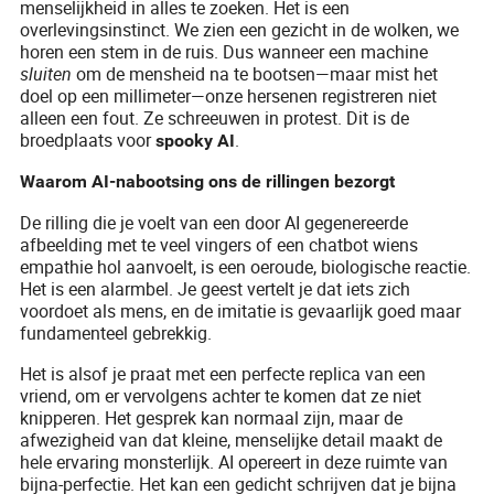
menselijkheid in alles te zoeken. Het is een
overlevingsinstinct. We zien een gezicht in de wolken, we
horen een stem in de ruis. Dus wanneer een machine
sluiten
om de mensheid na te bootsen—maar mist het
doel op een millimeter—onze hersenen registreren niet
alleen een fout. Ze schreeuwen in protest. Dit is de
broedplaats voor
.
spooky AI
Waarom AI-nabootsing ons de rillingen bezorgt
De rilling die je voelt van een door AI gegenereerde
afbeelding met te veel vingers of een chatbot wiens
empathie hol aanvoelt, is een oeroude, biologische reactie.
Het is een alarmbel. Je geest vertelt je dat iets zich
voordoet als mens, en de imitatie is gevaarlijk goed maar
fundamenteel gebrekkig.
Het is alsof je praat met een perfecte replica van een
vriend, om er vervolgens achter te komen dat ze niet
knipperen. Het gesprek kan normaal zijn, maar de
afwezigheid van dat kleine, menselijke detail maakt de
hele ervaring monsterlijk. AI opereert in deze ruimte van
bijna-perfectie. Het kan een gedicht schrijven dat je bijna