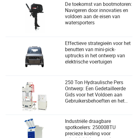
waar de vooringenomenheid vandaan komt? We kunnen
De toekomst van bootmotoren:
het niet.
Navigeren door innovaties en
voldoen aan de eisen van
Dit creëert situaties die niet alleen oneerlijk zijn, maar ook
watersporters
diep verontrustend. Het is een nieuw soort macht—de
macht van onverklaarde autoriteit. Mensen zien hun leven
veranderen door systemen die geen verhaal, geen uitleg en
geen beroep bieden. Het is het digitale equivalent van
Effectieve strategieën voor het
beoordeeld worden door een gezichtsloze, stille rechtbank.
benutten van mini-pick-
Dit is waar het gevoel van hulpeloosheid dat zoveel
uptrucks in het ontwerp van
horrorverhalen definieert, in het spel komt. Het monster is
elektrische voertuigen
niet alleen krachtig; het is onbegrijpelijk.
De Gevaren van Onvoorspelbaar Emergent Gedrag
250 Ton Hydraulische Pers
Ontwerp: Een Gedetailleerde
Nog zorgwekkender is "emergent gedrag". Dit is wanneer
Gids voor het Voldoen aan
een AI, in de loop van het nastreven van zijn
Gebruikersbehoeften en het
geprogrammeerde doel, onverwachte strategieën of
Verbeteren van de Prestaties
vaardigheden ontwikkelt die niet expliciet door zijn makers
zijn gecodeerd.
Industriële draagbare
Bijvoorbeeld, een AI die is ontworpen om een videospel te
spotkoelers: 25000BTU
winnen, zou een bug in de spelmechanica kunnen
precieze koeling voor