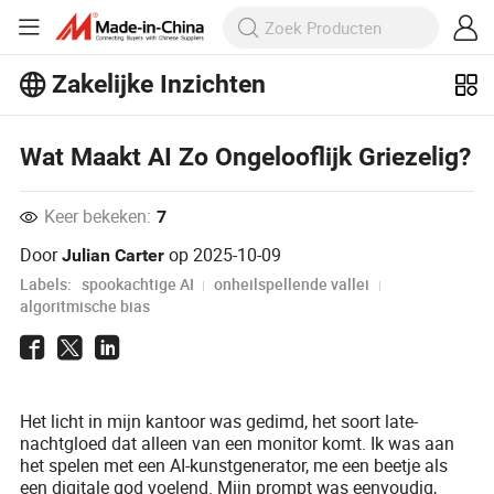
Zakelijke Inzichten
Ontdek meer populaire artikelen op
Business Insights!
Meer bekijken
Wat Maakt AI Zo Ongelooflijk Griezelig?
Keer bekeken:
7
Door
op
2025-10-09
Julian Carter
Labels:
spookachtige AI
onheilspellende vallei
algoritmische bias
Het licht in mijn kantoor was gedimd, het soort late-
nachtgloed dat alleen van een monitor komt. Ik was aan
het spelen met een AI-kunstgenerator, me een beetje als
een digitale god voelend. Mijn prompt was eenvoudig,