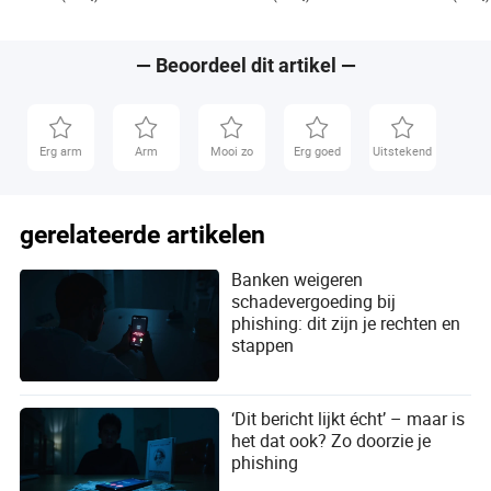
392
— Beoordeel dit artikel —
Erg arm
Arm
Mooi zo
Erg goed
Uitstekend
gerelateerde artikelen
Banken weigeren
schadevergoeding bij
phishing: dit zijn je rechten en
stappen
‘Dit bericht lijkt écht’ – maar is
het dat ook? Zo doorzie je
phishing