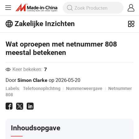
Zakelijke Inzichten
Ontdek meer populaire artikelen op
Business Insights!
Meer bekijken
Wat oproepen met netnummer 808
meestal betekenen
Keer bekeken:
7
Door
op
2026-05-20
Simon Clarke
Labels:
Telefoonoplichting
Nummerweergave
Netnummer
808
Inhoudsopgave