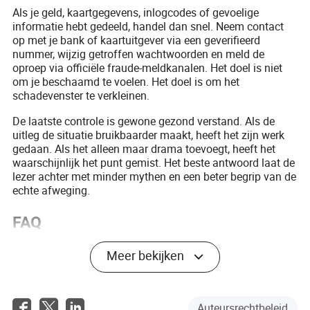
Als je geld, kaartgegevens, inlogcodes of gevoelige
informatie hebt gedeeld, handel dan snel. Neem contact
op met je bank of kaartuitgever via een geverifieerd
nummer, wijzig getroffen wachtwoorden en meld de
oproep via officiële fraude-meldkanalen. Het doel is niet
om je beschaamd te voelen. Het doel is om het
schadevenster te verkleinen.
De laatste controle is gewone gezond verstand. Als de
uitleg de situatie bruikbaarder maakt, heeft het zijn werk
gedaan. Als het alleen maar drama toevoegt, heeft het
waarschijnlijk het punt gemist. Het beste antwoord laat de
lezer achter met minder mythen en een beter begrip van de
echte afweging.
FAQ
Is het netnummer 808 altijd van Hawaï?
Meer bekijken
Het is toegewezen aan Hawaï, maar beller-ID kan worden
gespoofd en mobiele nummers kunnen met mensen
meeverhuizen. Behandel het netnummer als context, niet
Auteursrechtbeleid