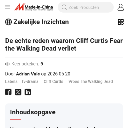
Zakelijke Inzichten
Ontdek meer populaire artikelen op
Business Insights!
Meer bekijken
De echte reden waarom Cliff Curtis Fear
the Walking Dead verliet
Keer bekeken:
9
Door
op
2026-05-20
Adrian Vale
Labels:
Tv-drama
Cliff Curtis
Vrees The Walking Dead
Inhoudsopgave