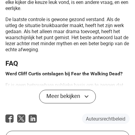
elke kijker die keuze leuk vond, is een andere vraag, en een
eerlijke.
De laatste controle is gewone gezond verstand. Als de
uitleg de situatie bruikbaarder maakt, heeft het zijn werk
gedaan. Als het alleen maar drama toevoegt, heeft het
waarschijnlijk het punt gemist. Het beste antwoord laat de
lezer achter met minder mythen en een beter begrip van de
echte afweging.
FAQ
Werd Cliff Curtis ontslagen bij Fear the Walking Dead?
Er is geen betrouwbare publieke basis om te zeggen dat
hij werd ontslagen. De publiekelijk besproken uitleg is dat
Meer bekijken
de dood van Travis een creatieve verhaalbeslissing was.
Vertrok hij vanwege Avatar?
Auteursrechtbeleid
Zijn latere filmwerk wordt vaak genoemd door fans, maar
de bevestigde uitleg richt zich over het algemeen op de
show die kiest voor een schokkende karakterdood in