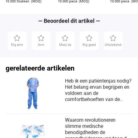
10.000 Stukken
(MOQ)
10.000 piece
(MOQ)
10.000 piece
(MO
isolatie chirurgisch
Ziekenhuis Kli
schort voor
Voorraad Beste
arts/chirurg/patiënt/bezoeker/ziekenhuis
— Beoordeel dit artikel —
Erg arm
Arm
Mooi zo
Erg goed
Uitstekend
gerelateerde artikelen
Heb ik een patiëntenjas nodig?
Het belang ervan begrijpen en
voldoen aan de
comfortbehoeften van de
gebruiker
Waarom revolutioneren
slimme medische
benodigdheden de