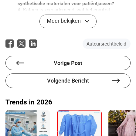
synthetische materialen voor patiëntjassen?
A: Katoen is zeer ademend, wat het comfort
verhoogt en irritatie vermindert, waardoor het de
Meer bekijken
voorkeur heeft voor langdurig dragen.
Q: Hoe kan ik ervoor zorgen dat de jassen voldoen
aan de gezondheidszorgnormen?
A: Controleer altijd de certificeringen van de
Auteursrechtbeleid
fabrikant en hun naleving van
gezondheidszorgnormen zoals de FDA of CE-
markeringen.
Vorige Post
Q: Kunnen we de ontwerpen van patiëntjassen
personaliseren?
A: Ja, veel fabrikanten bieden aanpasbare opties die
Volgende Bericht
unieke ontwerpen, kleuren en prints mogelijk maken,
zodat de jassen voldoen aan specifieke institutionele
esthetiek of operationele vereisten.
Trends in 2026