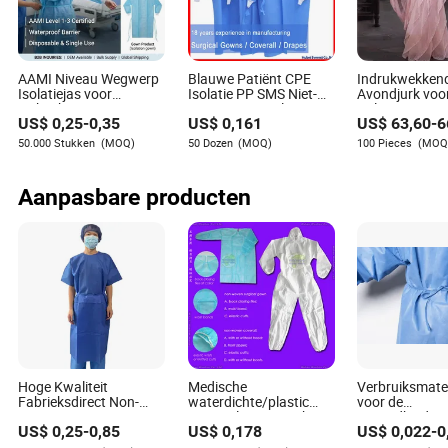
Tony
Auteur
Tony is een deskundige auteur in de gezondheidszorg-
AAMI Niveau Wegwerp
Blauwe Patiënt CPE
Indrukwekken
en farmaceutische industrie, gespecialiseerd in het
Isolatiejas voor
Isolatie PP SMS Niet-
Avondjurk voo
Ziekenhuis- en
geweven Steriele
Volwassen
analyseren van trends in productontwikkeling. Met een
US$
0,25
-
0,35
US$
0,161
US$
63,60
-
6
Laboratoriumgebruik,
Chirurgie Ziekenhuis
Afstudeerfees
diepgaand begrip van de sector biedt Tony
Waterdicht Niet-
Beschermende
50.000 Stukken
(MOQ)
50 Dozen
(MOQ)
100 Pieces
(MOQ
waardevolle inzichten in het veranderende landschap
geweven, OEM Levering
Chirurgische Gown
Versterkte Medische
van gezondheidszorginnovaties. Zijn expertise helpt
Niet-geweven
Aanpasbare producten
lezers op de hoogte te blijven van de nieuwste
Wegwerpgown voor
ontwikkelingen, waardoor complexe onderwerpen
Chirurgie
toegankelijk worden voor een breed publiek.
Hoge Kwaliteit
Medische
Verbruiksmate
Fabrieksdirect Non-
waterdichte/plastic
voor de
Woven Patiëntjapon
CPE/poly/PE/scrub/operatie/PP/SMS
gezondheidsz
US$
0,25
-
0,85
US$
0,178
US$
0,022
-
0
Ziekenhuis
niet-geweven
Patiënt Chirur
Patiëntjapon
wegwerpbeschermende
Gown Robe vo