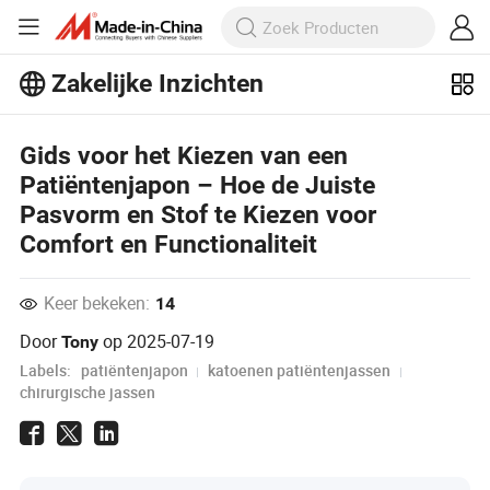
Zakelijke Inzichten
Ontdek meer populaire artikelen op
Business Insights!
Gids voor het Kiezen van een
Meer bekijken
Patiëntenjapon – Hoe de Juiste
Pasvorm en Stof te Kiezen voor
Comfort en Functionaliteit
Keer bekeken:
14
Door
op
2025-07-19
Tony
Labels:
patiëntenjapon
katoenen patiëntenjassen
chirurgische jassen