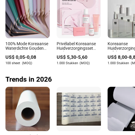
gespecialiseerd is in de verpakkings- en drukindustrie.
Ze blinkt uit in het evalueren van de ervaring van
leveranciers binnen het vakgebied en het bepalen of ze
een tevreden klantenportefeuille hebben.
100% Mode Koreaanse
Privélabel Koreaanse
Koreaanse
Waterdichte Gouden
Huidverzorgingsset
Huidverzorgin
Rand Verse Boeket
Hydraterende
Exfoliërende R
US$
0,05
-
0,08
US$
5,30
-
5,60
US$
8,00
-
8,
Bloemen Wikkelpapier
Zalmserum Dopper
Anti-Aging Se
Pdrn Masker Toner
Hydraterende
100 sheet
(MOQ)
1.000 Stukken
(MOQ)
1.000 Stukken
(M
Zeep Crème
Huidverzorgingsset
Trends in 2026