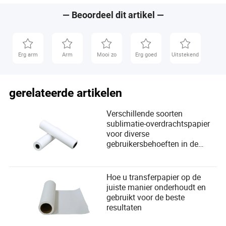
papier
— Beoordeel dit artikel —
Erg arm
Arm
Mooi zo
Erg goed
Uitstekend
gerelateerde artikelen
Verschillende soorten
sublimatie-overdrachtspapier
voor diverse
gebruikersbehoeften in de
drukkerij
Hoe u transferpapier op de
juiste manier onderhoudt en
gebruikt voor de beste
resultaten