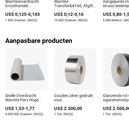
Warmteoverdracht
Warmte
Aangepaste m
Groothandel
Transfer&#160; Afgifte
strass-steentj
Sublimatiepapier voor
Coating Papier voor
transferfolie h
US$
0,125
-
0,143
US$
0,12
-
0,16
US$
0,80
-
1,
Goedkope 70GSM
Scherm Printing&#160;
papier
64inch Chinese
Matte Afwerking
1.000 Stukken
(MOQ)
10.000 Stukken
(MOQ)
5.000 Meters
(M
Fabrikant
Aanpasbare producten
Snelle Overdracht
Gouden zilver gedrukt
Glanzende rol 
Warmte Pers Hoge
voor
sigarettenver
Witteheid A5 Menu
sigarettenverpakking
gelamineerd g
US$
1,53
-
1,77
US$
2.500,00
US$
2.500,0
Digitale Drukpapier
gelamineerd
conserveringsp
gemetalliseerd gouden
gemetalliseerd
4.000.000 Stukken
(MOQ)
1 Ton
(MOQ)
1 Ton
(MOQ)
transfer geperst
zilvergoud
aluminium folie rol
transfergepers
papier
aluminiumfoli