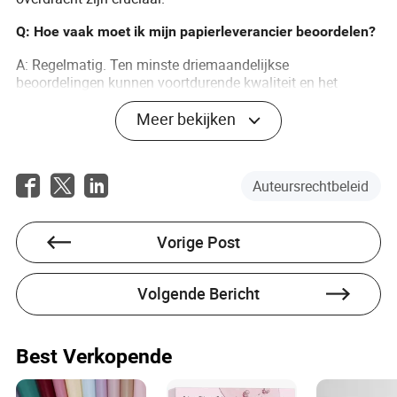
Q: Hoe vaak moet ik mijn papierleverancier beoordelen?
A: Regelmatig. Ten minste driemaandelijkse
beoordelingen kunnen voortdurende kwaliteit en het
vermogen om aan de vraag te voldoen garanderen.
Meer bekijken
Q: Is het risicovol om van leverancier te wisselen?
A: Het overstappen van leveranciers kan uitdagend zijn,
maar beheersbaar met goede planning en voldoende
Auteursrechtbeleid
testen.
Vorige Post
Volgende Bericht
Lailah Franco
Auteur
Best Verkopende
Lailah Franco is een deskundige schrijver die