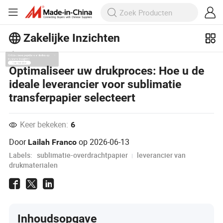
Zakelijke Inzichten
Ontdek meer populaire artikelen op
Optimaliseer uw drukproces: Hoe u de
Business Insights!
ideale leverancier voor sublimatie
Meer bekijken
transferpapier selecteert
Keer bekeken:
6
Door
op
2026-06-13
Lailah Franco
Labels:
sublimatie-overdrachtpapier
leverancier van
drukmaterialen
Inhoudsopgave