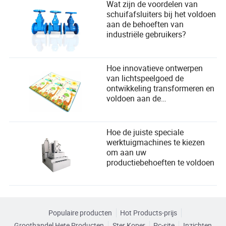
Wat zijn de voordelen van
schuifafsluiters bij het voldoen
aan de behoeften van
industriële gebruikers?
Hoe innovatieve ontwerpen
van lichtspeelgoed de
ontwikkeling transformeren en
voldoen aan de
veiligheidsbehoeften van
kinderen
Hoe de juiste speciale
werktuigmachines te kiezen
om aan uw
productiebehoeften te voldoen
Populaire producten
Hot Products-prijs
Groothandel Hete Producten
Ster Koper
Pc-site
Inzichten