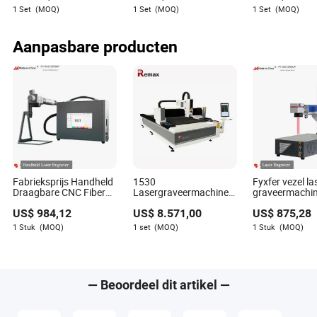
verwarming, vormen,
Acryl Hout Sto
1 Set
(MOQ)
1 Set
(MOQ)
1 Set
(MOQ)
snijden en terugwinden
Co2 Laser Sni
van afval
Graveren Mac
Aanpasbare producten
Fabrieksprijs Handheld
1530
Fyxfer vezel la
Draagbare CNC Fiber
Lasergraveermachine
graveermachin
UV CO2 Mopa Laser
voor RVS Aluminium
gereedschapp
US$
984,12
US$
8.571,00
US$
875,28
Graveer Markeer
CNC Fiber Laser
graveren
Beitelmachine
Snijmachine
1 Stuk
(MOQ)
1 set
(MOQ)
1 Stuk
(MOQ)
— Beoordeel dit artikel —