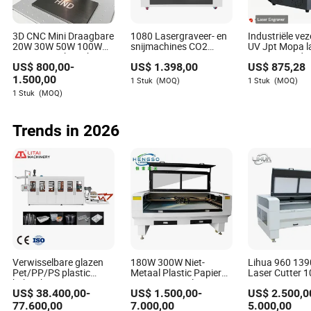
commerciële doeleinden gebruiken?
Absoluut. Deze machines zijn perfect voor het maken van
3D CNC Mini Draagbare
1080 Lasergraveer- en
Industriële ve
20W 30W 50W 100W
snijmachines CO2
UV Jpt Mopa l
producten voor wederverkoop, zoals gepersonaliseerde
Graveermarker Fiber
Laser Cutter
gravure snijde
geschenken of bedrijfsmerchandise, en bieden uitgebreide
US$
800,00
-
US$
1.398,00
US$
875,28
UV Laser Galvo Metaal
Lasergraveermachine
markeren mach
mogelijkheden voor commercialisatie.
Duivenring Sieraden
Leer
handwerk prod
1.500,00
1 Stuk
(MOQ)
1 Stuk
(MOQ)
Gouden Markering
Houtgraveermachine
engineering mo
1 Stuk
(MOQ)
Graveer Codering
Hout Acryl
systeem
Printen Etch Machine
Prijs
Trends in 2026
Savannah Howell
Auteur
Savannah Howell is een ervaren auteur met
uitgebreide expertise in de productie- en
bewerkingsmachine-industrie. Ze heeft een diepgaand
Verwisselbare glazen
180W 300W Niet-
Lihua 960 139
begrip van de praktische behoeften aan
Pet/PP/PS plastic
Metaal Plastic Papier
Laser Cutter 
machinespecificaties en prestatie-eisen binnen deze
beker/kom container
PVC Leer Acryl Hout
150w 180w 2
sector.
US$
38.400,00
-
US$
1.500,00
-
US$
2.500,0
thermoforming
Stof Hengso CO2 Laser
300w Schuim P
machine met
Snijmachine
Textiel Papier
77.600,00
7.000,00
5.000,00