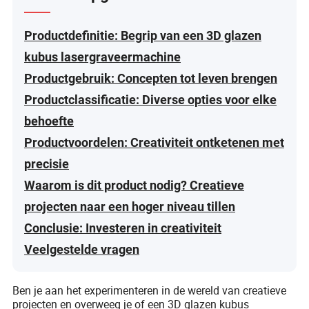
Productdefinitie: Begrip van een 3D glazen
kubus lasergraveermachine
Productgebruik: Concepten tot leven brengen
Productclassificatie: Diverse opties voor elke
behoefte
Productvoordelen: Creativiteit ontketenen met
precisie
Waarom is dit product nodig? Creatieve
projecten naar een hoger niveau tillen
Conclusie: Investeren in creativiteit
Veelgestelde vragen
Ben je aan het experimenteren in de wereld van creatieve
projecten en overweeg je of een 3D glazen kubus