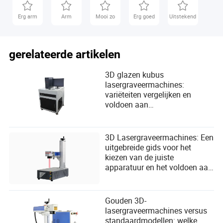
Erg arm
Arm
Mooi zo
Erg goed
Uitstekend
gerelateerde artikelen
3D glazen kubus
lasergraveermachines:
variëteiten vergelijken en
voldoen aan
gebruikersbehoeften
3D Lasergraveermachines: Een
uitgebreide gids voor het
kiezen van de juiste
apparatuur en het voldoen aan
de behoeften van de gebruiker
Gouden 3D-
lasergraveermachines versus
standaardmodellen: welke