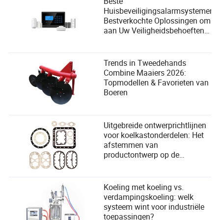
Beste
Huisbeveiligingsalarmsystemen:
Bestverkochte Oplossingen om
aan Uw Veiligheidsbehoeften
te Voldoen
Trends in Tweedehands
Combine Maaiers 2026:
Topmodellen & Favorieten van
Boeren
Uitgebreide ontwerprichtlijnen
voor koelkastonderdelen: Het
afstemmen van
productontwerp op de
behoeften van gebruikers in de
compressorindustrie
Koeling met koeling vs.
verdampingskoeling: welk
systeem wint voor industriële
toepassingen?