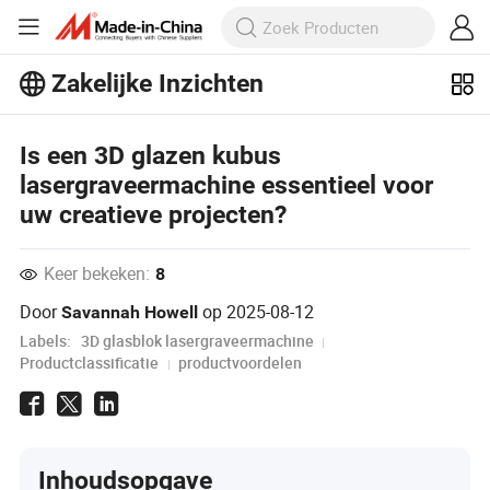
Zakelijke Inzichten
Ontdek meer populaire artikelen op
Business Insights!
Meer bekijken
Is een 3D glazen kubus
lasergraveermachine essentieel voor
uw creatieve projecten?
Keer bekeken:
8
Door
op
2025-08-12
Savannah Howell
Labels:
3D glasblok lasergraveermachine
Productclassificatie
productvoordelen
Inhoudsopgave