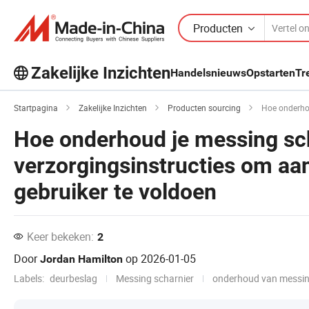
Producten
Zakelijke Inzichten
Handelsnieuws
Opstarten
Tr
Ontdek meer populaire artikelen op
Business Insights!
Startpagina
Zakelijke Inzichten
Producten sourcing
Hoe onderhoud je m
Hoe onderhoud je messing sch
verzorgingsinstructies om aa
gebruiker te voldoen
Keer bekeken:
2
Door
op
2026-01-05
Jordan Hamilton
Labels:
deurbeslag
Messing scharnier
onderhoud van messin