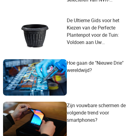
leveranciers om aan de
behoeften van de gebruiker te
De Ultieme Gids voor het
voldoen?
Kiezen van de Perfecte
Plantenpot voor de Tuin:
Voldoen aan Uw
Groeibehoeften
Hoe gaan de "Nieuwe Drie"
wereldwijd?
Zijn vouwbare schermen de
volgende trend voor
smartphones?