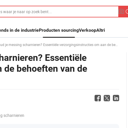
ends in de industrie
Producten sourcing
Verkoop
Altri
essing scharnieren? Essentiële verzorgingsinstructies om aan de behoeften van de gebruiker te voldoen
arnieren? Essentiële
n de behoeften van de
g scharnieren