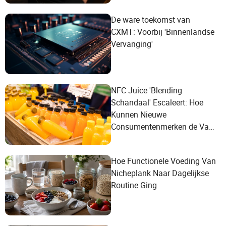
De ware toekomst van
CXMT: Voorbij 'Binnenlandse
Vervanging'
NFC Juice 'Blending
Schandaal' Escaleert: Hoe
Kunnen Nieuwe
Consumentenmerken de Val
van Conceptuele Marketing
Vermijden?
Hoe Functionele Voeding Van
Nicheplank Naar Dagelijkse
Routine Ging