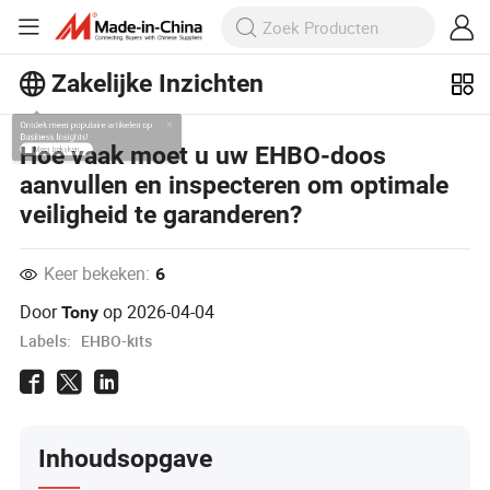
Zakelijke Inzichten
Ontdek meer populaire artikelen op
Hoe vaak moet u uw EHBO-doos
Business Insights!
aanvullen en inspecteren om optimale
Meer bekijken
veiligheid te garanderen?
Keer bekeken:
6
Door
op
2026-04-04
Tony
Labels:
EHBO-kits
Inhoudsopgave