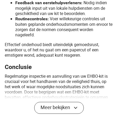
Nodig indien
Feedback van eerstehulpverleners:
mogelijk input uit van lokale hulpdiensten om de
geschiktheid van uw kit te beoordelen.
Voer willekeurige controles uit
Routinecontroles:
buiten geplande onderhoudsmomenten om ervoor te
zorgen dat de normen consequent worden
nageleefd.
Effectief onderhoud biedt uiteindelijk gemoedsrust,
waardoor u, of het nu gaat om een papercut of een
ernstigere wond, adequaat kunt reageren.
Conclusie
Regelmatige inspectie en aanvulling van uw EHBO-kit is
cruciaal voor het handhaven van de veiligheid thuis, op
het werk of waar mogelijke noodsituaties zich kunnen
voordoen. Door te begrijpen wat een EHBO-kit moet
bevatten, effectieve onderhoudsstrategieën te omarmen
en hun efficiëntie te evalueren, kunt u er zeker van zijn dat
Meer bekijken
u goed voorbereid bent. Houd uw kit toegankelijk,
controles frequent en componenten up-to-date om ervoor