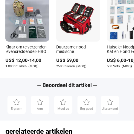
van gezondheidszorginnovaties. Zijn expertise helpt
lezers op de hoogte te blijven van de nieuwste
ontwikkelingen, waardoor complexe onderwerpen
toegankelijk worden voor een breed publiek.
Klaar om te verzenden
Duurzame nood
Huisdier Nood
levensreddende EHBO-
medische
Kat en Hond E
kit van Chinese
voorraadrugzak voor
Hulp Kit voor
US$
12,00
-
14,00
US$
59,00
US$
6,00
-
10
fabrikant met ISO, CE,
eerste hulpverleners
Huisdieren
FDA goedkeuring
EHBO-kit
1.000 Stukken
(MOQ)
250 Stukken
(MOQ)
500 Sets
(MOQ)
— Beoordeel dit artikel —
Erg arm
Arm
Mooi zo
Erg goed
Uitstekend
gerelateerde artikelen