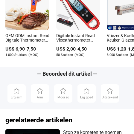
OEM ODM Instant Read
Digitale Instant Read
Vriezer & Koel
Digitale Thermometer
Vleesthermometer
Keuken Glaze
BBQ Keuken
Waterdicht Keuken
Thermometer
US$
6,90
-
7,50
US$
2,00
-
4,50
US$
1,20
-
1,
Voedsel Koken
-40+20c/F AB
Thermometer met
Behuizing met
1.000 Stukken
(MOQ)
50 Stukken
(MOQ)
3.000 Stukken
(M
Achtergrondverlichting
Beugel
LCD voor BBQ Grillen
Rookoven
— Beoordeel dit artikel —
Erg arm
Arm
Mooi zo
Erg goed
Uitstekend
gerelateerde artikelen
Stop ze kometen te noemen.