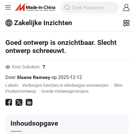
Zakelijke Inzichten
Ontdek meer populaire artikelen op
Business Insights!
Goed ontwerp is onzichtbaar. Slecht
Meer bekijken
ontwerp schreeuwt.
Keer bekeken:
7
Door
op
2025-12-12
Sloane Ramsey
Labels:
Verborgen functies in alledaagse voorwerpen
Slim
Productontwerp
Goede Ontwerpprincipes
Inhoudsopgave