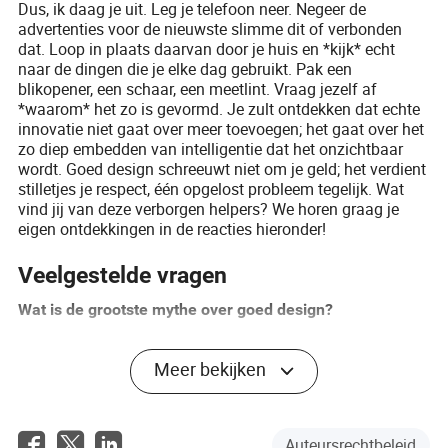
Dus, ik daag je uit. Leg je telefoon neer. Negeer de
advertenties voor de nieuwste slimme dit of verbonden
dat. Loop in plaats daarvan door je huis en *kijk* echt
naar de dingen die je elke dag gebruikt. Pak een
blikopener, een schaar, een meetlint. Vraag jezelf af
*waarom* het zo is gevormd. Je zult ontdekken dat echte
innovatie niet gaat over meer toevoegen; het gaat over het
zo diep embedden van intelligentie dat het onzichtbaar
wordt. Goed design schreeuwt niet om je geld; het verdient
stilletjes je respect, één opgelost probleem tegelijk. Wat
vind jij van deze verborgen helpers? We horen graag je
eigen ontdekkingen in de reacties hieronder!
Veelgestelde vragen
Wat is de grootste mythe over goed design?
De grootste mythe is dat goed design nieuw, flitsend of
technologisch geavanceerd moet zijn. De waarheid is dat
Meer bekijken
het beste design gaat over het effectief en intuïtief
oplossen van een probleem. Een eenvoudige paperclip is
een meesterwerk van design, en toch is het al meer dan
Auteursrechtbeleid
een eeuw oud.