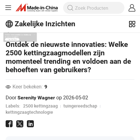
Zakelijke Inzichten
Ontdek meer populaire artikelen op
Ontdek de nieuwste innovaties: Welke
Business Insights!
2500 kettingzaagmodellen zijn
Meer bekijken
momenteel trending en voldoen aan de
behoeften van gebruikers?
Keer bekeken:
9
Door
op
2026-05-02
Serenity Wagner
Labels:
2500 kettingzaag
tuingereedschap
kettingzaagtechnologie