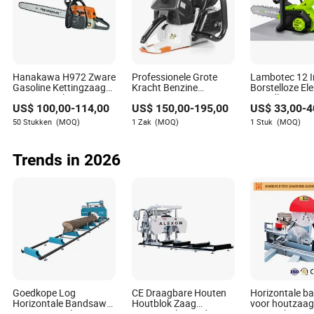
A2: Overweeg kettingzagen met slimme functies zoals
app-bediening of Bluetooth-connectiviteit, die realtime
diagnostiek kunnen bieden en de gebruikerservaring
kunnen verbeteren.
Hanakawa H972 Zware
Professionele Grote
Lambotec 12 
Q3: Hoe kunnen bedrijven profiteren van de laatste
Gasoline Kettingzaag
Kracht Benzine
Borstelloze Ele
MS381 Replica
Kettingzaag 660 met
Draadloze Ket
kettingzaagtrends?
US$
100,00
-
114,00
US$
150,00
-
195,00
US$
33,00
-
4
Professionele Benzine
36inch voor
Handheld Lith
Kettingzaag voor
Bosbescherming
Aangedreven
50 Stukken
(MOQ)
1 Zak
(MOQ)
1 Stuk
(MOQ)
A3: Bedrijven kunnen inspelen op de groeiende vraag naar
Houtkap
Kettingzaag
milieuvriendelijke producten door te investeren in groene
technologieën en hun aanbod af te stemmen op
Trends in 2026
milieunormen.
Serenity Wagner
Auteur
Goedkope Log
CE Draagbare Houten
Horizontale b
Horizontale Bandsaw
Houtblok Zaag
voor houtzaa