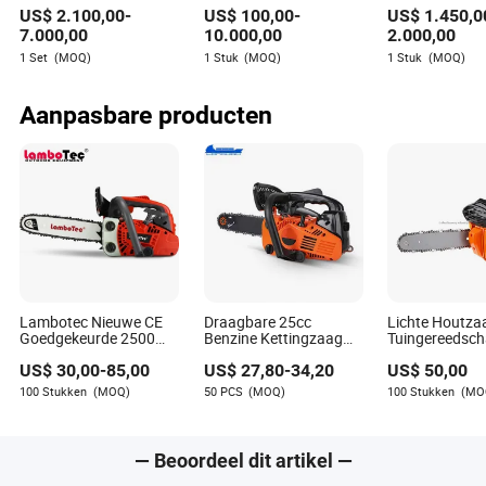
Houtzaagmolen
Horizontale Bandzaag
met wielen voo
Serenity Wagner is een ervaren auteur die
US$
2.100,00
-
US$
100,00
-
US$
1.450,0
Draagbare
Trailer Zagerij
boomstamme
gespecialiseerd is in de lichte industrie. Met
Houtsnijmachine
7.000,00
10.000,00
2.000,00
uitgebreide ervaring in het evalueren van de prestaties
Bandsaw Molen
1 Set
(MOQ)
1 Stuk
(MOQ)
1 Stuk
(MOQ)
van leveranciers, heeft Serenity een scherp oog voor
het beoordelen van de staat van dienst van
leveranciers op het gebied van tijdige levering en
Aanpasbare producten
nauwkeurigheid van bestellingen.
Lambotec Nieuwe CE
Draagbare 25cc
Lichte Houtza
Goedgekeurde 2500
Benzine Kettingzaag
Tuingereedsc
Kettingzaag Benzine
2500 Mini Kettingzaag
Benzine Ketti
US$
30,00
-
85,00
US$
27,80
-
34,20
US$
50,00
Top-Handgreep
met 12"Bar
2500
Arborist Kettingzaag
100 Stukken
(MOQ)
50 PCS
(MOQ)
100 Stukken
(MO
— Beoordeel dit artikel —