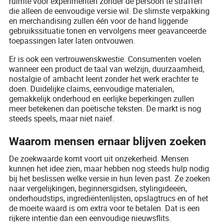
ruimte voor experimenten zonder de persoon te straffen
die alleen de eenvoudige versie wil. De slimste verpakking
en merchandising zullen één voor de hand liggende
gebruikssituatie tonen en vervolgens meer geavanceerde
toepassingen later laten ontvouwen.
Er is ook een vertrouwenskwestie. Consumenten voelen
wanneer een product de taal van welzijn, duurzaamheid,
nostalgie of ambacht leent zonder het werk erachter te
doen. Duidelijke claims, eenvoudige materialen,
gemakkelijk onderhoud en eerlijke beperkingen zullen
meer betekenen dan poëtische teksten. De markt is nog
steeds speels, maar niet naïef.
Waarom mensen ernaar blijven zoeken
De zoekwaarde komt voort uit onzekerheid. Mensen
kunnen het idee zien, maar hebben nog steeds hulp nodig
bij het beslissen welke versie in hun leven past. Ze zoeken
naar vergelijkingen, beginnersgidsen, stylingideeën,
onderhoudstips, ingrediëntenlijsten, opslagtrucs en of het
de moeite waard is om extra voor te betalen. Dat is een
rijkere intentie dan een eenvoudige nieuwsflits.