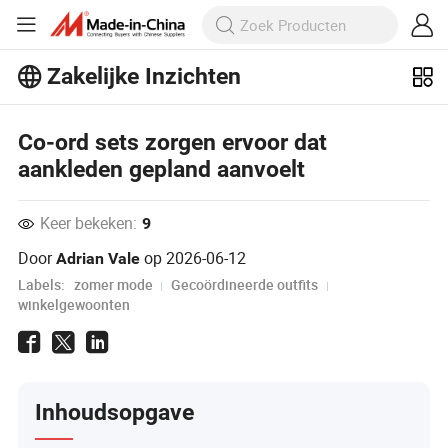
Zakelijke Inzichten
Ontdek meer populaire artikelen op
Business Insights!
Co-ord sets zorgen ervoor dat
Meer bekijken
aankleden gepland aanvoelt
Keer bekeken:
9
Door
op
2026-06-12
Adrian Vale
Labels:
zomer mode
Gecoördineerde outfits
winkelgewoonten
Inhoudsopgave