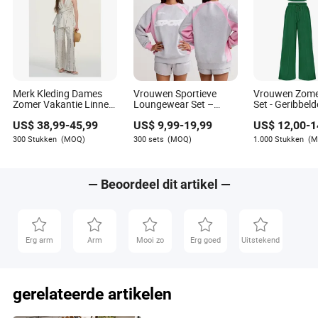
mensen blijven vragen hoe ze het item moeten kiezen,
gebruiken, onderhouden of vergelijken, is de trend verder
gegaan dan puur spektakel.
Merk Kleding Dames
Vrouwen Sportieve
Vrouwen Zome
Zomer Vakantie Linnen
Loungewear Set –
Set - Geribbel
Co-Ord Set Polka DOT
Kleurblok Sweatshirt en
Top & Wijde P
US$
38,99
-
45,99
US$
9,99
-
19,99
US$
12,00
-
1
Streep V-Hals
Shorts Co-Ord Outfit
Resortkleding
Mouwloos Top Hoge
300 Stukken
(MOQ)
300 sets
(MOQ)
1.000 Stukken
(M
Taille Wijde Pijpen Broek
Twee Delige Outfit
Groothandel
Aangepast
— Beoordeel dit artikel —
Erg arm
Arm
Mooi zo
Erg goed
Uitstekend
gerelateerde artikelen