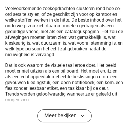
Veelvoorkomende zoekopdrachten clusteren rond hoe co-
ord sets te stylen, of ze geschikt zijn voor op kantoor en
welke stoffen werken in de hitte. De beste inhoud over het
onderwerp zou zich daarom moeten gedragen als een
geduldige vriend, niet als een cataloguspagina. Het zou de
afwegingen moeten laten zien: wat gemakkelijk is, wat
kieskeurig is, wat duurzaam is, wat vooral stemming is, en
welk type persoon het echt zal gebruiken nadat de
nieuwigheid is vervaagd.
Dat is ook waarom de visuele taal ertoe doet. Het beeld
moet er niet uitzien als een billboard. Het moet eruitzien
als een echt oppervlak met echte beslissingen erop: een
gevouwen kledingstuk, een open notitieboek, een kom, een
fles zonder leesbaar etiket, een tas klaar bij de deur.
Trends worden geloofwaardig wanneer ze er geleefd uit
mogen zien.
Wat hierna te bekijken
Meer bekijken
De volgende fase zal waarschijnlijk stiller zijn dan de
eerste golf van aandacht. Zodra de voor de hand liggende