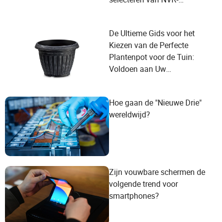
leveranciers om aan de
behoeften van de gebruiker te
De Ultieme Gids voor het
voldoen?
Kiezen van de Perfecte
Plantenpot voor de Tuin:
Voldoen aan Uw
Groeibehoeften
Hoe gaan de "Nieuwe Drie"
wereldwijd?
Zijn vouwbare schermen de
volgende trend voor
smartphones?