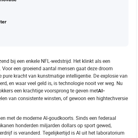
ter
izend bij een enkele NFL-wedstrijd. Het klinkt als een
mt. Voor een groeiend aantal mensen gaat deze droom
e pure kracht van kunstmatige intelligentie. De explosie van
, en waar veel geld is, is technologie nooit ver weg. Nu
 gokkers een krachtige voorsprong te geven met
AI-
ndelen van consistente winsten, of gewoon een hightechversie
en met de moderne AI-goudkoorts. Sinds een federaal
ikanen honderden miljarden dollars op sport gewed,
drijf is veranderd. Tegelijkertijd is AI uit het laboratorium