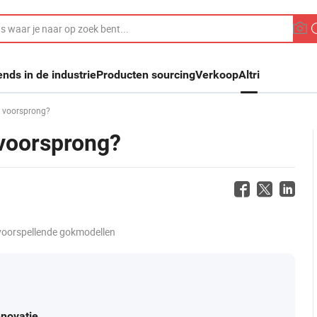
ends in de industrie
Producten sourcing
Verkoop
Altri
e voorsprong?
 voorsprong?
voorspellende gokmodellen
novatie