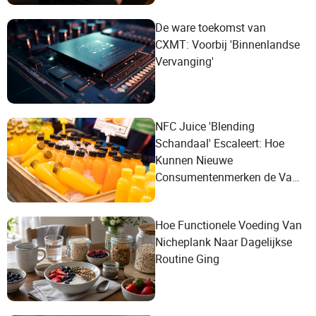
De ware toekomst van
CXMT: Voorbij 'Binnenlandse
Vervanging'
NFC Juice 'Blending
Schandaal' Escaleert: Hoe
Kunnen Nieuwe
Consumentenmerken de Val
van Conceptuele Marketing
Vermijden?
Hoe Functionele Voeding Van
Nicheplank Naar Dagelijkse
Routine Ging