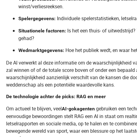
winst/verliesreeksen.
Individuele spelerstatistieken, letsel
Spelergegevens:
Is het een thuis- of uitwedstrijd
Situationele factoren:
gehad?
Hoe het publiek wedt, en waar het
Wedmarktgegevens:
De AI verwerkt al deze informatie om de waarschijnlijkheid v
zal winnen of of de totale score boven of onder een bepaald a
waarschijnlijkheid aanzienlijk verschilt van de kansen die 
weddenschap als een potentiële waardevolle kans.
De technologie achter de picks: RAG en meer
Om actueel te blijven, veel
gebruiken een tech
AI-gokagenten
eenvoudige bewoordingen stelt RAG een AI in staat om realti
letselrapporten en sociale media, op te halen en te combinere
bewegende wereld van sport, waar een blessure op het laats