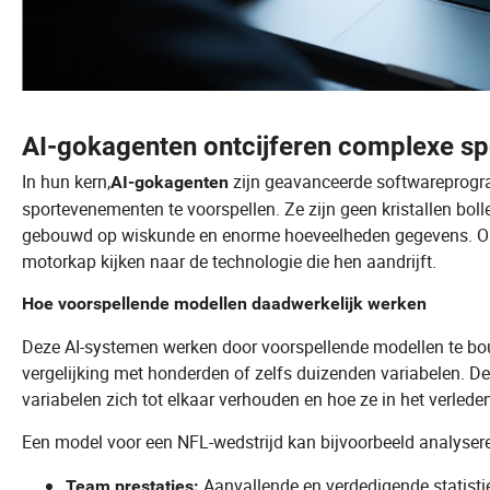
AI-gokagenten ontcijferen complexe s
In hun kern,
zijn geavanceerde softwareprogr
AI-gokagenten
sportevenementen te voorspellen. Ze zijn geen kristallen boll
gebouwd op wiskunde en enorme hoeveelheden gegevens. Om 
motorkap kijken naar de technologie die hen aandrijft.
Hoe voorspellende modellen daadwerkelijk werken
Deze AI-systemen werken door voorspellende modellen te bo
vergelijking met honderden of zelfs duizenden variabelen. D
variabelen zich tot elkaar verhouden en hoe ze in het verled
Een model voor een NFL-wedstrijd kan bijvoorbeeld analyser
Aanvallende en verdedigende statistie
Team prestaties: