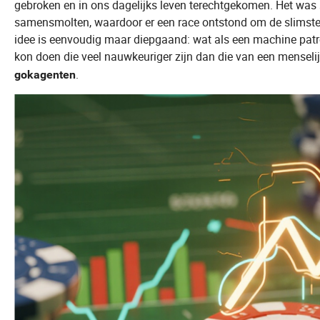
gebroken en in ons dagelijks leven terechtgekomen. Het was 
samensmolten, waardoor er een race ontstond om de slimste
idee is eenvoudig maar diepgaand: wat als een machine patr
kon doen die veel nauwkeuriger zijn dan die van een menselij
.
gokagenten