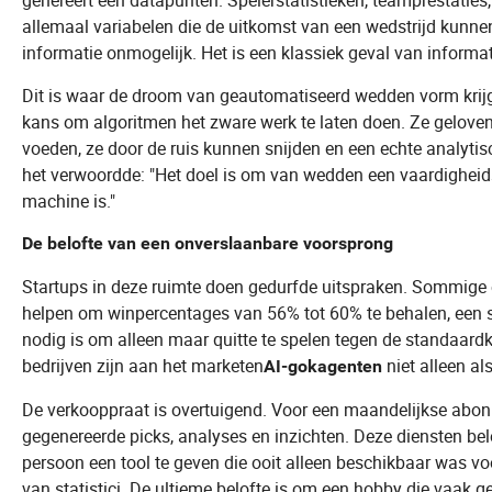
genereert een datapunten. Spelerstatistieken, teamprestatie
allemaal variabelen die de uitkomst van een wedstrijd kunne
informatie onmogelijk. Het is een klassiek geval van informat
Dit is waar de droom van geautomatiseerd wedden vorm krijg
kans om algoritmen het zware werk te laten doen. Ze gelove
voeden, ze door de ruis kunnen snijden en een echte analyti
het verwoordde: "Het doel is om van wedden een vaardighei
machine is."
De belofte van een onverslaanbare voorsprong
Startups in deze ruimte doen gedurfde uitspraken. Sommige 
helpen om winpercentages van 56% tot 60% te behalen, een s
nodig is om alleen maar quitte te spelen tegen de standaa
bedrijven zijn aan het marketen
niet alleen al
AI-gokagenten
De verkooppraat is overtuigend. Voor een maandelijkse abonn
gegenereerde picks, analyses en inzichten. Deze diensten bel
persoon een tool te geven die ooit alleen beschikbaar was v
van statistici. De ultieme belofte is om een hobby die vaak g