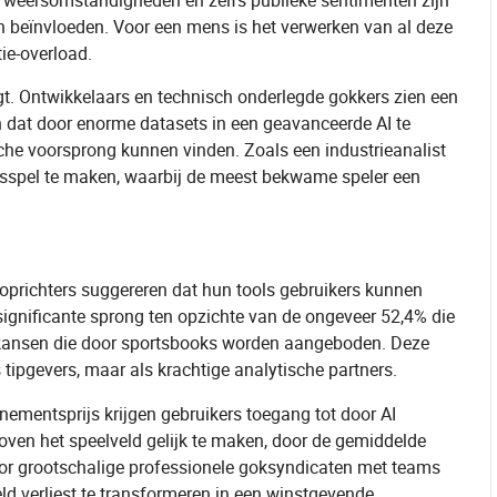
s, weersomstandigheden en zelfs publieke sentimenten zijn
n beïnvloeden. Voor een mens is het verwerken van al deze
ie-overload.
t. Ontwikkelaars en technisch onderlegde gokkers zien een
n dat door enorme datasets in een geavanceerde AI te
sche voorsprong kunnen vinden. Zoals een industrieanalist
dsspel te maken, waarbij de meest bekwame speler een
oprichters suggereren dat hun tools gebruikers kunnen
ignificante sprong ten opzichte van de ongeveer 52,4% die
rdkansen die door sportsbooks worden aangeboden. Deze
s tipgevers, maar als krachtige analytische partners.
ementsprijs krijgen gebruikers toegang tot door AI
oven het speelveld gelijk te maken, door de gemiddelde
oor grootschalige professionele goksyndicaten met teams
eld verliest te transformeren in een winstgevende