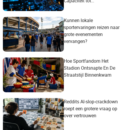
Capaciteit tot
Waarderealizatie
Kunnen lokale
sportervaringen reizen naar
grote evenementen
vervangen?
Hoe Sportfandom Het
Stadion Ontsnapte En De
Straatstijl Binnenkwam
Reddits AI-slop-crackdown
roept een grotere vraag op
over vertrouwen