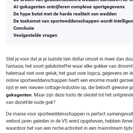
AI-gokagenten ontcijferen complexe sportgegevens
De hype botst met de harde realiteit van wedden
De toekomst van sportweddenschappen wordt intelligen
Conclusie
Veelgestelde vragen
Stel je voor dat je je laatste tien dollar omzet in meer dan du
fantasie, het soort gelukstreffer waar elke gokker van droo
helemaal niet over geluk; het gaat over logica, gegevens en d
online sportweddenschappen heeft een enorme markt gecreëerd
rijst er een nieuwe cottage-industrie op, die belooft gewone
. Maar zijn deze tools de sleutel tot het ontgre
gokagenten
van dezelfde oude gok?
De manie voor sportweddenschappen is perfect samengevall
verbod jaren geleden in de VS werd opgeheven, hebben Amer
waardoor het van een niche-activiteit in een mainstream tijdver