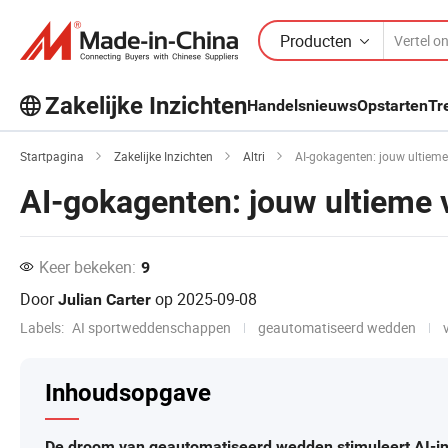
Producten
Zakelijke Inzichten
Handelsnieuws
Opstarten
Tr
Ontdek meer populaire artikelen op
Startpagina
Zakelijke Inzichten
Altri
AI-gokagenten: jouw ultiem
Business Insights!
AI-gokagenten: jouw ultieme
Meer bekijken
Keer bekeken:
9
Door
op
2025-09-08
Julian Carter
Labels:
AI sportweddenschappen
geautomatiseerd wedden
Inhoudsopgave
De droom van geautomatiseerd wedden stimuleert AI-in