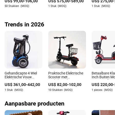
US$
99,00
-
106,00
US$
575,00
-
589,00
US$
275,00
-
Mobiliteit Scooter 350W
1200W Motor 10" Off-
Bereik Elektris
36V Lithiumbatterij
Road Ebike Scooter
Scooter
50 Stukken
(MOQ)
1 Stuk
(MOQ)
1 Stuk
(MOQ)
Goedkope Vouwbare
Mobiliteitsscooter Prijs
Escooter voor
Volwassenen
Trends in 2026
Gehandicapte 4 Wiel
Praktische Elektrische
Betaalbare Kla
Elektrische Vouw
Scooter met
Inch Buiten Mob
Handicap Mobiliteit
Winkelmand Grote
Scooter Afne
US$
361,00
-
442,00
US$
82,00
-
102,00
US$
220,00
-
Scooter voor Ouderen
Capaciteit Opslag
met Handgrep
Gemakkelijk Reizen
Grote Koplam
1 Stuk
(MOQ)
10 Stukken
(MOQ)
1 pieces
(MOQ)
Aanpasbare producten