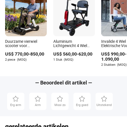
Duurzame vierwiel
Aluminium
Invalide 4 Wiel
scooter voor
Lichtgewicht 4 Wiel
Elektrische V
betrouwbare en
Afstandsbediening
Handicap Mobil
US$
770,00
-
850,00
US$
560,00
-
620,00
US$
990,00
-
betaalbare
Automatische Vouw
Scooter voor 
mobiliteitsoplossingen
Rolstoel Scooter
1.090,00
2 piece
(MOQ)
1 Stuk
(MOQ)
2 Stukken
(MOQ)
— Beoordeel dit artikel —
Erg arm
Arm
Mooi zo
Erg goed
Uitstekend
gerelateerde artikelen