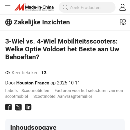
Zakelijke Inzichten
Ontdek meer populaire artikelen op
Business Insights!
Meer bekijken
3-Wiel vs. 4-Wiel Mobiliteitsscooters:
Welke Optie Voldoet het Beste aan Uw
Behoeften?
Keer bekeken:
13
Door
op
2025-10-11
Houston Franco
Labels:
Scootmobielen
Factoren voor het selecteren van een
scootmobiel
Scootmobiel Aanvraagformulier
Inhoudsopgave