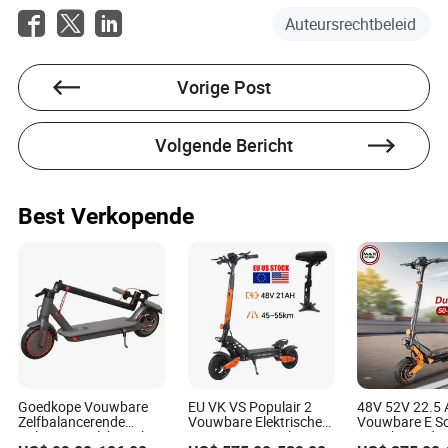
Houston Franco
Auteursrechtbeleid
Auteur
Houston Franco is een ervaren schrijver die zich
Vorige Post
specialiseert in de transportindustrie. Met een scherp
oog voor het evalueren van de compatibiliteit van
leverancierstechnologieën met bestaande tracking-,
Volgende Bericht
beheer- en rapportagesystemen, brengt Houston een
diepgaand begrip van logistieke complexiteiten in zijn
werk.
Best Verkopende
Goedkope Vouwbare
EU VK VS Populair 2
48V 52V 22.5 
Zelfbalancerende
Vouwbare Elektrische
Vouwbare E S
Volwassen Elektrische
Scooter 48V21ah
11inch Band 