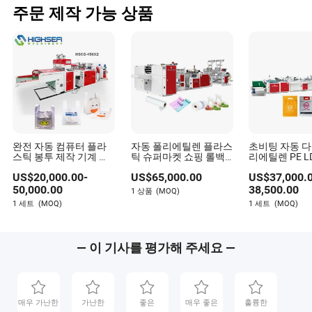
주문 제작 가능 상품
완전 자동 컴퓨터 플라
자동 폴리에틸렌 플라스
초비팅 자동 다
스틱 봉투 제작 기계 티
틱 슈퍼마켓 쇼핑 롤백
리에틸렌 PE L
셔츠 조끼 쇼핑 패치 꽃
제조 기계 쓰레기 쓰레
패치 루프 핸들
US$
20,000.00
-
US$
65,000.00
US$
37,000.
닭 평면 쓰레기 봉투
기 봉투 스타 실링 테이
틱 가방 기계 
블 천 롤백 제조 기계
제작 기계
50,000.00
38,500.00
1 상품
(MOQ)
1 세트
(MOQ)
1 세트
(MOQ)
— 이 기사를 평가해 주세요 —
매우 가난한
가난한
좋은
매우 좋은
훌륭한