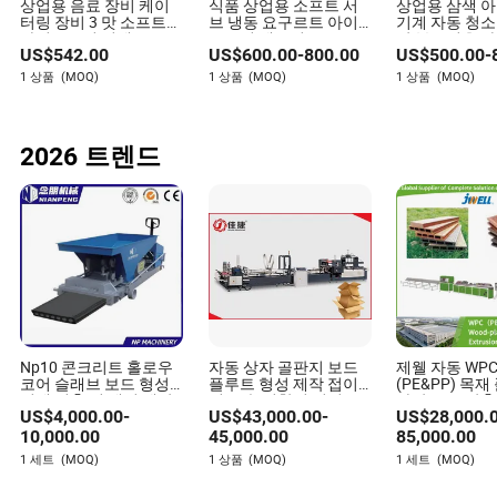
상업용 음료 장비 케이
식품 상업용 소프트 서
상업용 삼색 
터링 장비 3 맛 소프트
브 냉동 요구르트 아이
기계 자동 청소
아이스크림 기계
스크림 제조기
산 부드러운 
US$
542.00
US$
600.00
-
800.00
US$
500.00
-
기계 공장 가격
1 상품
(MOQ)
1 상품
(MOQ)
1 상품
(MOQ)
2026 트렌드
Np10 콘크리트 홀로우
자동 상자 골판지 보드
제웰 자동 WP
코어 슬래브 보드 형성
플루트 형성 제작 접이
(PE&PP) 목
기계 건축 벽 패널 제작
식 고속 접착기 머신
바닥 보드 압출
US$
4,000.00
-
US$
43,000.00
-
US$
28,000.
기계
WPC 바닥 및 
파일 압출 라인
10,000.00
45,000.00
85,000.00
위한 플라스틱 
1 세트
(MOQ)
1 상품
(MOQ)
1 세트
(MOQ)
계