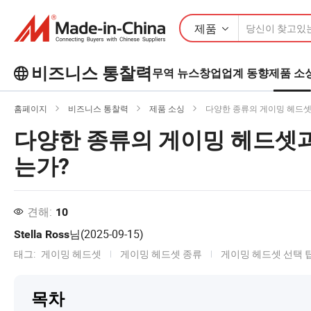
제품
비즈니스 통찰력
무역 뉴스
창업
업계 동향
제품 소
Business Insights에서 더 많은 인기 기
사를 살펴보세요!
홈페이지
비즈니스 통찰력
제품 소싱
다양한 종류의 게이밍 헤드셋
다양한 종류의 게이밍 헤드셋과
는가?
견해:
10
님(
2025-09-15
)
Stella Ross
태그:
게이밍 헤드셋
게이밍 헤드셋 종류
게이밍 헤드셋 선택 
목차