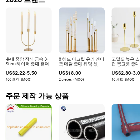
촛대 중앙 장식 금속 3-
8 헤드 아크릴 유리 앤티
고밀도 높은 스
Stem 테이퍼 촛대 홀더
크 메탈 촛대 웨딩 센터
럽 복고풍 촛대
피스 골드 촛대 테이블
더 홈 장식용
US$
2.22
-
5.50
US$
18.00
US$
2.80
-
3.
바닥 촛대 홀더
100 조각
(MOQ)
2 pieces
(MOQ)
10 세트
(MOQ)
주문 제작 가능 상품