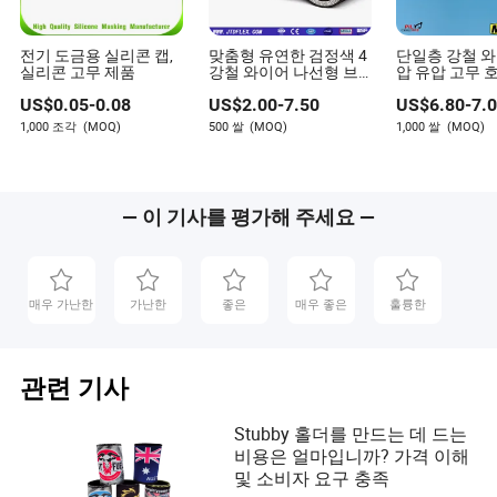
전기 도금용 실리콘 캡,
맞춤형 유연한 검정색 4
단일층 강철 와
실리콘 고무 제품
강철 와이어 나선형 브
압 유압 고무 
레이드 SAE DIN 표준 유
저항 합성 고무
US$
0.05
-
0.08
US$
2.00
-
7.50
US$
6.80
-
7.
압 고무 호스 R9 En856
4sp
1,000 조각
(MOQ)
500 쌀
(MOQ)
1,000 쌀
(MOQ)
— 이 기사를 평가해 주세요 —
매우 가난한
가난한
좋은
매우 좋은
훌륭한
관련 기사
Stubby 홀더를 만드는 데 드는
비용은 얼마입니까? 가격 이해
및 소비자 요구 충족