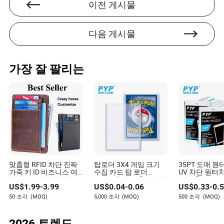
이전 게시물
다음 게시물
가장 잘 팔리는
맞춤형 RFID 차단 진짜
탑로더 3X4 게임 크기
35PT 도매 원
가죽 키 ID 비즈니스 여
수집 카드 탑 로더
UV 차단 원터
행 도매 여권 사진 카드
25/Pack 카드 홀더 게임
카드 홀더 35P
US$
1.99
-
3.99
US$
0.04
-
0.06
US$
0.33
-
0.
홀더 맞춤 여성 지갑 금
카드 탑로더 포켓몬 카
딩 스포츠 야구 
속 자석 신용 동전 홀더
드용
드 홀더 케이스
50 조각
(MOQ)
5,000 조각
(MOQ)
500 조각
(MOQ)
2026 트렌드