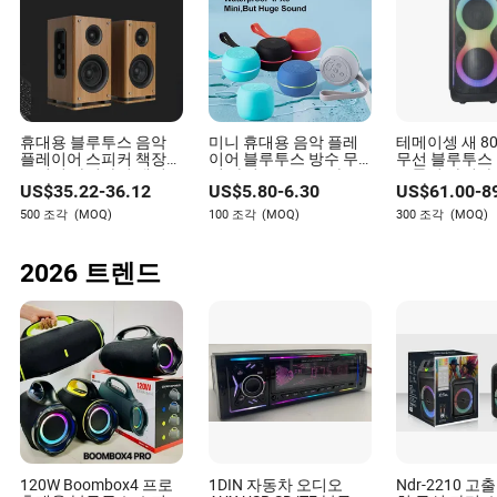
휴대용 블루투스 음악
미니 휴대용 음악 플레
테메이셍 새 8
플레이어 스피커 책장
이어 블루투스 방수 무
무선 블루투스
스피커 하이파이 액티브
선 야외 스포츠 스마트
트롤리 하이파
US$
35.22
-
36.12
US$
5.80
-
6.30
US$
61.00
-
8
사운드 박스 노래방 사
스피커
박스 스피커
운드
500 조각
(MOQ)
100 조각
(MOQ)
300 조각
(MOQ)
2026 트렌드
120W Boombox4 프로
1DIN 자동차 오디오
Ndr-2210 고출