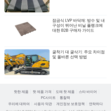
잠금식 LVP 바닥재: 방수 및 내
구성이 뛰어난 비닐 플랭크에
대한 B2B 구매자 가이드
굴착기 대 굴삭기: 주요 차이점
및 올바른 선택 방법
핫한 제품
핫 제품 가격
도매 핫 제품
스타 바이어
PC사이트
통찰력
우리에 대하여
사용자 약관
개인정보 보호정책
연락하다