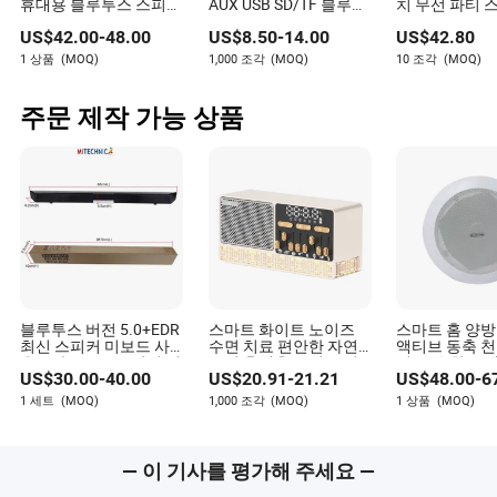
휴대용 블루투스 스피
AUX USB SD/TF 블루투
치 무선 파티 
커, 깊은 베이스, Ipx7 방
스 FM 라디오 MP3 플레
LED 조명, 블루
US$
42.00
-
48.00
US$
8.50
-
14.00
US$
42.80
수, TWS 페어링,
이어
카드 및 AUX 
TF/FM/USB/Aux 야외
블 야외 오디오
1 상품
(MOQ)
1,000 조각
(MOQ)
10 조각
(MOQ)
파티용
주문 제작 가능 상품
블루투스 버전 5.0+EDR
스마트 화이트 노이즈
스마트 홈 양방
최신 스피커 미보드 사
수면 치료 편안한 자연
액티브 동축 천
운드바 AUX/TF/터치 리
소리 휴대용 무선 스피
커, 우수한 스
US$
30.00
-
40.00
US$
20.91
-
21.21
US$
48.00
-
6
모컨 지원 무선 스피커
커
운드 품질 및 
스마트폰 안드로이
호 프로세서 
1 세트
(MOQ)
1,000 조각
(MOQ)
1 상품
(MOQ)
드/PC용
— 이 기사를 평가해 주세요 —