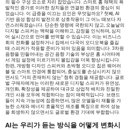
의 필수 구성 요소로 자리 잡았습니다. 스마트 홈 채택의 폭
발적인 증가로 이러한 장치들은 연결된 환경의 중심이 되
었습니다. 이 급증을 이끄는 요인은 무엇일까요? 첫째, AI
기반 음성 합성의 발전으로 상호작용이 그 어느 때보다 자
연스러워졌습니다. 단순한 명령에 국한되지 않고, 오늘날의
디지털 스피커는 맥락을 이해하고, 감정을 인식하며, 심지
어 실시간으로 언어를 번역할 수 있습니다. 이는 비즈니스
회의 전화를 설정하거나 집에서 다국어 오디오북을 즐길
때 스피커가 적응할 준비가 되어 있음을 의미합니다. 3차원
음향을 만들어내는 공간 음향 기술의 부상은 홈 시어터에
서 게임 설정에 이르기까지 몰입감을 더욱 향상시킵니다.
한편, 개방형 디자인 스피커와 초박형 오디오 칩은 웨어러
블 및 스마트 안경에 통합되어, 충실도를 손상시키지 않으
면서도 "거의 존재하지 않는" 청취 경험을 제공합니다. 글로
벌 구매자에게는 이러한 새로운 디지털 스피커가 유연성,
개인화, 확장성을 제공하여 대규모 상업적 배치와 친밀한
개인 사용 모두에 적합하다는 점이 매력적입니다. 브랜드
들이 지속 가능성에 집중하면서, 많은 모델들이 재활용 가
능한 소재와 에너지 효율적인 제조를 특징으로 하여 성능
을 희생하지 않으면서도 글로벌 환경 기대에 부합합니다.
AI는 우리가 듣는 방식을 어떻게 변화시