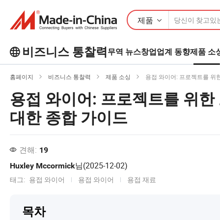
제품
비즈니스 통찰력
무역 뉴스
창업
업계 동향
제품 소
Business Insights에서 더 많은 인기 기
홈페이지
비즈니스 통찰력
제품 소싱
용접 와이어: 프로젝트를 위한
사를 살펴보세요!
용접 와이어: 프로젝트를 위한
더 많이보기
대한 종합 가이드
견해:
19
님(
2025-12-02
)
Huxley Mccormick
태그:
용접 와이어
용접 와이어
용접 재료
목차