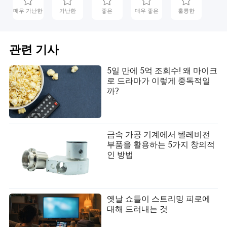
매우 가난한
가난한
좋은
매우 좋은
훌륭한
관련 기사
5일 만에 5억 조회수! 왜 마이크
로 드라마가 이렇게 중독적일
까?
금속 가공 기계에서 텔레비전
부품을 활용하는 5가지 창의적
인 방법
옛날 쇼들이 스트리밍 피로에
대해 드러내는 것