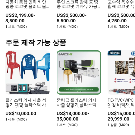
자동화 통합 면화 씨앗
루인 스크류 참깨 콩 땅
고수익 옥수수
땅콩 코코넛 올리브 팜
콩 코코넛 겨자유 가공
참깨 코코넛 유
압착 가공 생산 압착기
기계 오일 밀 기계 오일
땅콩 식용유 제
US$
2,499.00
-
US$
2,500.00
-
US$
2,500.0
결합 나사식 오일 프레
추출기 오일 제조 냉압
오일 가공 기계
스 기계와 진공 필터
착 기계
착 기계
3,500.00
5,500.00
4,750.00
1 세트
(MOQ)
1 세트
(MOQ)
1 세트
(MOQ)
주문 제작 가능 상품
플라스틱 의자 사출 성
중량급 플라스틱 의자
PE/PVC/WP
형기 대형 플라스틱 사
사출 성형기 플라스틱
데킹 바닥재 외
출 성형기
스툴 사출 성형기
천장 벽 패널/P
US$
10,000.00
US$
18,000.00
-
US$
15,000.
인드 해변 의자
프로파일 PVC
35,000.00
29,999.00
1 상품
(MOQ)
트림 패널 대리
1 세트
(MOQ)
1 상품
(MOQ)
기계