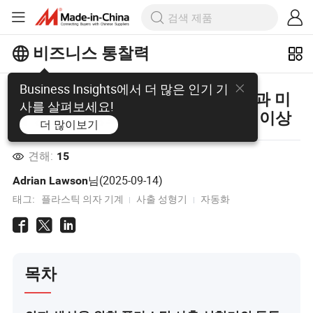
비즈니스 통찰력
Business Insights에서 더 많은 인기 기
플라스틱 의자 제조의 전략적 선택과 미
사를 살펴보세요!
래 동향: 자동화, 지속 가능성 및 그 이상
더 많이보기
견해:
15
님(
2025-09-14
)
Adrian Lawson
태그:
플라스틱 의자 기계
사출 성형기
자동화
목차