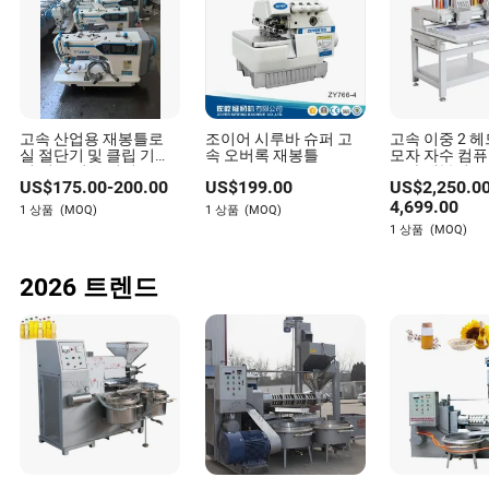
고속 산업용 재봉틀로
조이어 시루바 슈퍼 고
고속 이중 2 
실 절단기 및 클립 기능
속 오버록 재봉틀
모자 자수 컴
이 있는 섬유 기계
모자 재봉기
US$
175.00
-
200.00
US$
199.00
US$
2,250.0
4,699.00
1 상품
(MOQ)
1 상품
(MOQ)
1 상품
(MOQ)
2026 트렌드