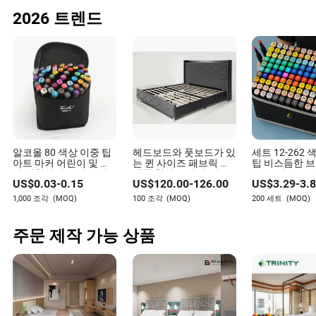
2026 트렌드
알코올 80 색상 이중 팁
헤드보드와 풋보드가 있
세트 12-262
아트 마커 어린이 및 성
는 퀸 사이즈 패브릭 플
팁 비스듬한 
인 색칠하기 그림 그리
랫폼 침대 프레임, 나무
6mm 영구 스
US$
0.03
-
0.15
US$
120.00
-
126.00
US$
3.29
-
3.
기 예술가용 페인트 마
슬랫 지지대/박스 스프
펜 알코올 아트
커 펜
링 불필요, 간편한 조립,
술가 성인 어린
1,000 조각
(MOQ)
100 조각
(MOQ)
200 세트
(MOQ)
잉크 블랙 벨벳
잉
주문 제작 가능 상품