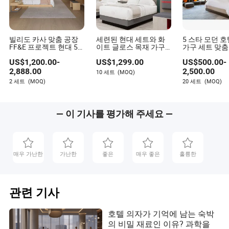
빌리도 카사 맞춤 공장
세련된 현대 세트와 화
5 스타 모던 
FF&E 프로젝트 현대 5
이트 글로스 목재 가구
가구 세트 맞춤
스타 호텔 객실 장식 아
조합
리 사계절 호텔
US$
1,200.00
-
US$
1,299.00
US$
500.00
-
이디어 고급 인테리어
구 포산 제조
디자인 나무 침실 세트
2,888.00
2,500.00
10 세트
(MOQ)
가구 환대 리조트 빌라
2 세트
(MOQ)
20 세트
(MOQ)
아파트
— 이 기사를 평가해 주세요 —
매우 가난한
가난한
좋은
매우 좋은
훌륭한
관련 기사
호텔 의자가 기억에 남는 숙박
의 비밀 재료인 이유? 과학을