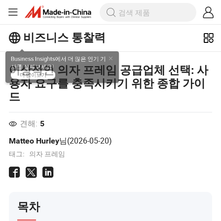
비즈니스 통찰력
Business Insights에서 더 많은 인기 기
이상적인 의자 프레임 공급업체 선택: 사
사를 살펴보세요!
용자 요구를 충족시키기 위한 종합 가이
더 많이보기
드
견해:
5
님(
2026-05-20
)
Matteo Hurley
태그:
의자 프레임
목차