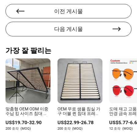
마테오 허리는 가구 산업을 전문으로 하는 경험 많은 작
가입니다. 재료와 제조 공정의 환경적 영향을 평가하는
이전 게시물
데 중점을 두고 있는 마테오는 가구 부문 내 지속 가능
한 관행과 친환경 혁신에 대한 귀중한 통찰력을 제공합
니다.
다음 게시물
가장 잘 팔리는
맞춤형 OEM ODM 이중
OEM 무료 샘플 침실 가
도매 재고 고품
수납 킹 사이즈 침대 프
구 더블 퀸 침대 프레임
안경 금속 프레
레임, 자작나무 슬랫 메
KD 슬랫 침대 프레임 수
라스 오렌지 빨
US$
19.70
-
32.90
US$
22.99
-
26.78
US$
5.77
-
6.
탈 패널 침대 프레임, 가
납 침대 프레임 리프팅
렌즈 안경 블루
스 스프링 리프트 메커
침대 메커니즘 스마트
차단 안경 남성
200 조각
(MOQ)
200 조각
(MOQ)
12 조각
(MOQ)
니즘, 폴란드 가정 침실
침대 소파 침대 프레임
프레임
가구