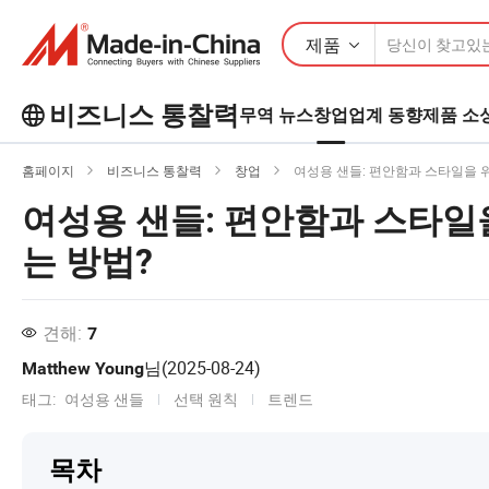
제품
비즈니스 통찰력
무역 뉴스
창업
업계 동향
제품 소
Business Insights에서 더 많은 인기 기
홈페이지
비즈니스 통찰력
창업
여성용 샌들: 편안함과 스타일을 위
사를 살펴보세요!
여성용 샌들: 편안함과 스타일
더 많이보기
는 방법?
견해:
7
님(
2025-08-24
)
Matthew Young
태그:
여성용 샌들
선택 원칙
트렌드
목차