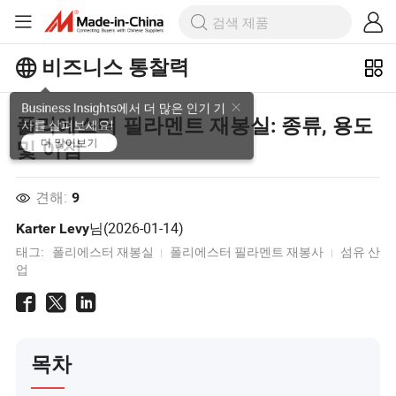
비즈니스 통찰력
Business Insights에서 더 많은 인기 기
폴리에스터 필라멘트 재봉실: 종류, 용도
사를 살펴보세요!
및 이점
더 많이보기
견해:
9
님(
2026-01-14
)
Karter Levy
태그:
폴리에스터 재봉실
폴리에스터 필라멘트 재봉사
섬유 산
업
목차