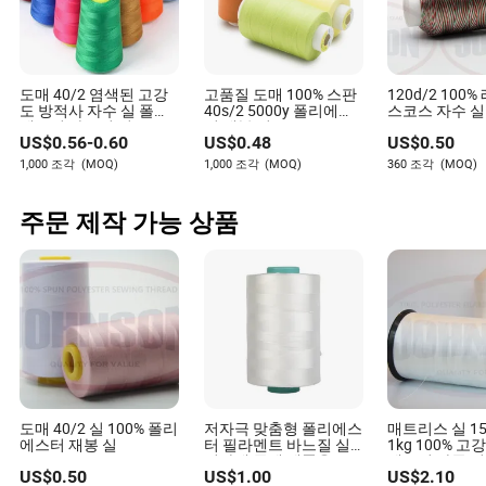
작가
카터 레비는 섬유 산업 내 재고 관리에 특화된 숙련된
작가입니다. 섬유 물류와 공급망 역학에 대한 깊은 이해
도매 40/2 염색된 고강
고품질 도매 100% 스판
120d/2 100
를 바탕으로, 카터는 재고 프로세스 최적화에 대한 귀중
도 방적사 자수 실 폴리
40s/2 5000y 폴리에스
스코스 자수 실
한 통찰력을 제공합니다.
에스터 바느질 실
터 재봉 실
US$
0.56
-
0.60
US$
0.48
US$
0.50
1,000 조각
(MOQ)
1,000 조각
(MOQ)
360 조각
(MOQ)
주문 제작 가능 상품
도매 40/2 실 100% 폴리
저자극 맞춤형 폴리에스
매트리스 실 15
에스터 재봉 실
터 필라멘트 바느질 실
1kg 100% 고
실타래 공예 제품용
에스터 다중 
US$
0.50
US$
1.00
US$
2.10
재봉 실