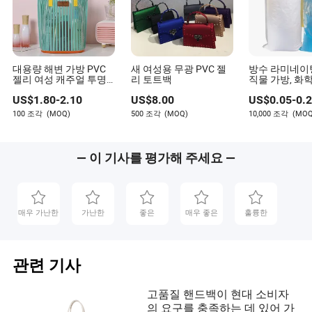
왜 신선한 여름 가방이 인기가 있습니까?
가방은 쇼핑객이 옷장을 교체하지 않고도 새로운 분위기를
시도할 수 있게 해줍니다. 가방은 익숙한 옷을 현재의 느낌
으로 만들어 줄 수 있습니다.
대용량 해변 가방 PVC
새 여성용 무광 PVC 젤
방수 라미네이팅
젤리 여성 캐주얼 투명
리 토트백
직물 가방, 화학
젤리 토트 럭셔리 핸드
쌀, 숯, 산업 
쇼핑객은 트렌드 가방에서 무엇을 찾아야 합니까?
US$
1.80
-
2.10
US$
8.00
US$
0.05
-
0.
백 여성용 Tg009_18
포장, 석탄, 바
물 폴리프로필
100 조각
(MOQ)
500 조각
(MOQ)
10,000 조각
(MOQ
크기, 잠금 장치, 스트랩 편안함, 청소, 무게, 실제 일상 필수
sacks 제조업
품을 운반할 수 있는지 확인하세요.
— 이 기사를 평가해 주세요 —
가방이 계절적 트렌드로 잘 작동하는 이유는 무엇입니까?
그들은 공공적이고, 휴대 가능하며, 표현적입니다. 그들은
작은 옷차림 변화로 휴가, 유머, 향수, 세련됨을 신호할 수
있습니다.
매우 가난한
가난한
좋은
매우 좋은
훌륭한
관련 기사
고품질 핸드백이 현대 소비자
의 요구를 충족하는 데 있어 가