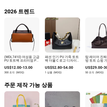
트렌드의 실용적인 버전은 보통 덜 극적으로 변하면서 살
2026 트렌드
아남습니다. 그것은 장관에서 일상으로 이동합니다. 사람
들은 그것이 멋진지 여부를 묻는 것을 멈추고, 그것이 작동
하는지, 맞는지, 오래가는지, 여행에 적합한지, 잘 청소되는
지, 또는 반복적인 결정을 쉽게 만드는지를 묻기 시작합니
다.
그 조용한 단계에서 브랜드는 신뢰를 쌓거나 잃을 수 있습
니다. 과장된 주장, 과도한 가격, 가짜 희소성, 약한 재료, 혼
란스러운 조건, 잘못된 타이밍은 호기심을 회의로 바꿀 수
있습니다. 트렌드는 시도를 허용하지만 용서를 보장하지는
(WDL7410) 여성용 고급
패션 인기 PU 가죽 토트
탑 레이어 진짜
않습니다.
PU 토트백 프리미엄 PU
백 더블 C 로고 디자이너
방 토트 쇼핑 
핸드백
여성 가방
가방 여성 가방
US$
12.00
-
13.00
US$
52.80
-
54.00
US$
29.00
-
3
드백 캐리어 가
제 생각에는 신선한 여름 가방이 액세서리를 저위험 정체
이너 핸드백 럭
300 조각
(MOQ)
1 상품
(MOQ)
50 조각
(MOQ)
성 문제로 바꾸는 이유는 사람들이 더 큰 분위기를 탐색할
드백 PU 가방
수 있는 작은 도구를 제공하기 때문입니다. 물건 자체는 변
(JT2512)
할 수 있지만 그 아래의 행동은 명확합니다: 쇼핑객은 여전
주문 제작 가능 상품
히 그들의 시간, 돈, 일상 루틴을 존중하는 신선함을 원합니
다.
FAQ