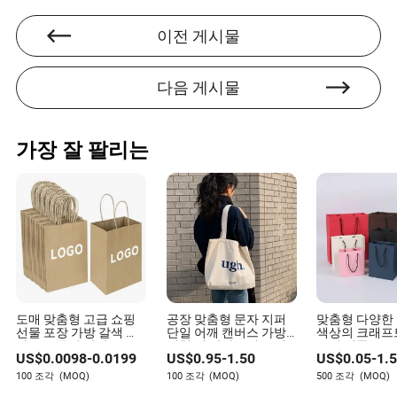
변하고 있는지를 보여줍니다.
여행, 결혼식 손님, 해변, 직장 등 실제 행사와 가방 모
이전 게시물
양을 짝지은 검색.
수용량, 잠금 장치, 스트랩 편안함, 청소, 가방이 서 있
다음 게시물
는지 여부를 언급하는 리뷰.
가방이 기본적인 룩을 변화시키는 아웃핏 포스트, 경
쟁하지 않고.
재미있는 입문 가격과 내구성 있는 재료를 모두 포함
가장 잘 팔리는
하는 소매 구성.
이 신호들은 겸손하지만, 겸손한 신호들이 종종 가장 정직
합니다. 체크리스트, 선반, 주말 계획, 그룹 채팅을 바꾸는
트렌드는 극적인 헤드라인만 만드는 것보다 더 중요할 수
있습니다.
위험은 신선함을 신뢰와 혼동하는 것입
니다.
도매 맞춤형 고급 쇼핑
공장 맞춤형 문자 지퍼
맞춤형 다양한
선물 포장 가방 갈색 크
단일 어깨 캔버스 가방
색상의 크래프
위험은 신선함이 기능을 초과할 수 있다는 것입니다. 열쇠,
라프트 종이 가방 로고
대형 면 장바구니 쇼핑
포장 선물 토트
전화, 립밤, 카드 케이스를 담을 수 없는 재미있는 클러치는
US$
0.0098
-
0.0199
US$
0.95
-
1.50
US$
0.05
-
1.
포함
캔버스 토트백 로고 포
종이 쇼핑 가방
함
소품이 됩니다. 좋은 여름 가방은 여전히 가방처럼 행동해
100 조각
(MOQ)
100 조각
(MOQ)
500 조각
(MOQ)
야 합니다.