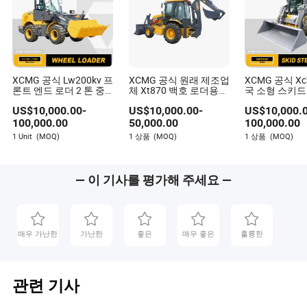
XCMG 공식 Lw200kv 프
XCMG 공식 원래 제조업
XCMG 공식 Xc
론트 엔드 로더 2 톤 중
체 Xt870 백호 로더용
국 소형 스키드
국 브랜드 컴팩트 휠 로
좌석
로더 판매
US$
10,000.00
-
US$
10,000.00
-
US$
10,000.
더
100,000.00
50,000.00
100,000.00
1 Unit
(MOQ)
1 상품
(MOQ)
1 상품
(MOQ)
— 이 기사를 평가해 주세요 —
매우 가난한
가난한
좋은
매우 좋은
훌륭한
관련 기사