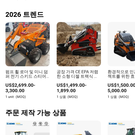
2026 트렌드
펌프 휠 로더 및 미니 덤
공장 가격 CE EPA 저렴
환경적으로 민
퍼 전기 스키드 스티어
한 소형 디젤 트랙식 스
젝트를 위한 
로더 판매
키드 스티어 부착물 눈
저소음 전기 유
US$
2,699.00
-
US$
1,499.00
-
US$
1,500.0
불리기 전기 미니 스키
휠 스키드 스티
드 스티어 로더
3,300.00
1,899.00
5,000.00
1 unit
(MOQ)
1 상품
(MOQ)
1 상품
(MOQ)
주문 제작 가능 상품