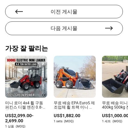
이전 게시물
다음 게시물
가장 잘 팔리는
미니 로더 4x4 휠 구동
무료 배송 EPA Euro5 제
무료 배송 미니
퍼킨스 디젤 엔진 0.8-5
조업체 휠 트랙 미니 스
400kg 500kg
톤 정격 하중
키드 스티어 로더
더 부착물 판매
US$
2,099.00
-
US$
1,882.00
US$
1,000.0
2,699.00
1 sets
(MOQ)
1 세트
(MOQ)
1 상품
(MOQ)