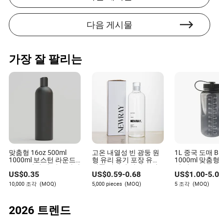
다음 게시물
가장 잘 팔리는
맞춤형 16oz 500ml
고온 내열성 빈 광둥 원
1L 중국 도매 
1000ml 보스턴 라운드
형 유리 용기 포장 유리
1000ml 맞춤
HDPE 샤워 젤 샴푸 바디
제품 미네랄 워터 유리
틱 이스트램 트
US$
0.35
US$
0.59
-
0.68
US$
1.00
-
5.
케어 크림 화장품 용기
컵 1000ml 750ml
알겐 물병
플라스틱 병 포장
500ml 300ml 유리 물병
10,000 조각
(MOQ)
5,000 pieces
(MOQ)
5 조각
(MOQ)
제조업체
2026 트렌드