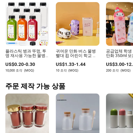
플라스틱 병과 뚜껑, 투
귀여운 만화 버스 물병
공급업체 학생 
명 재사용 가능한 물병,
빨대 컵 어린이 학교 유
만화 350ml 
주스 병, 스무디 병, 주스
치원 음료 컵
리스 스틸 물병
US$
0.20
-
0.30
US$
1.33
-
1.44
US$
3.00
-
12
용기용으로 사용됩니다
10,000 조각
(MOQ)
10 조각
(MOQ)
200 조각
(MOQ)
주문 제작 가능 상품