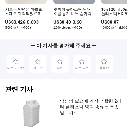
의료용 약병은 아크릴
맞춤형 플라스틱 목욕
10ml 20ml 5
소재로 제작되었으며 플
소금 용기 나무 숟가락
플라스틱 HDP
라스틱으로 포장되어 있
병
스펀지 도포기
US$
0.426
-
0.603
US$
0.40
-
0.60
US$
0.07
습니다
병
5,000 조각
(MOQ)
2,000 pieces
(MOQ)
10,000 조각
(MOQ
— 이 기사를 평가해 주세요 —
매우 가난한
가난한
좋은
매우 좋은
훌륭한
관련 기사
당신의 필요에 가장 적합한 2리
터 플라스틱 병의 종류는 무엇
입니까?